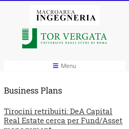
Vai
al
contenuto
Macroarea
di
Ingegneria
–
Menu
Università
degli
Business Plans
Studi
di
Tirocini retribuiti: DeA Capital
Real Estate cerca per Fund/Asset
Roma