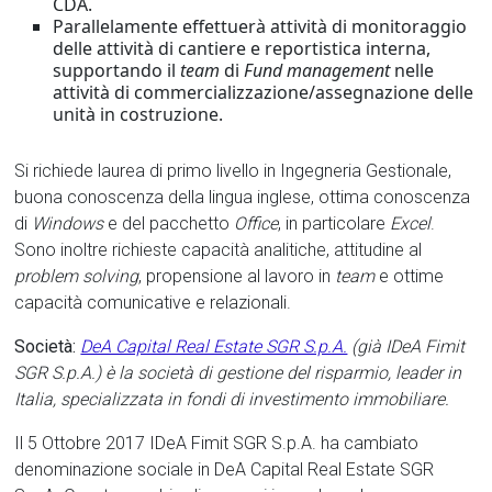
CDA.
Parallelamente effettuerà attività di monitoraggio
delle attività di cantiere e reportistica interna,
supportando il
team
di
Fund management
nelle
attività di commercializzazione/assegnazione delle
unità in costruzione.
Si richiede laurea di primo livello in Ingegneria Gestionale,
buona conoscenza della lingua inglese, ottima conoscenza
di
Windows
e del pacchetto
Office
, in particolare
Excel
.
Sono inoltre richieste capacità analitiche, attitudine al
problem solving
, propensione al lavoro in
team
e ottime
capacità comunicative e relazionali.
Società:
DeA Capital Real Estate SGR S.p.A.
(già IDeA Fimit
SGR S.p.A.) è la società di gestione del risparmio,
leader
in
Italia, specializzata in fondi di investimento immobiliare.
Il 5 Ottobre 2017 IDeA Fimit SGR S.p.A. ha cambiato
denominazione sociale in DeA Capital Real Estate SGR