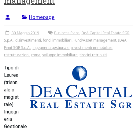
management
Tor
Vergata
Homepage
30 Maggio 2019
Business Plans
,
DeA Capital Real Estate SGR
S.p.A.
,
disinvestimenti
,
fondi immobiliari
,
Fund/Asset management
,
IDeA
Fimit SGR S.p.A.
,
ingegneria gestionale
,
investimenti immobiliari
,
ristrutturazioni
,
roma
,
sviluppo immobiliare
,
tirocini retribuiti
Tipo di
Laurea
(trienn
ale o
magist
rale)
:
Ingegn
eria
Gestionale