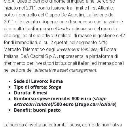
S.p.A. Questo cambio di nome si inquadra nel percorso
iniziato nel 2011 con la fusione tra Fimit e First Atlantic,
sotto il controllo del Gruppo De Agostini. La fusione del
2011 si è rivelata un’operazione di successo che ha visto le
due realtà trasformarsi nel
leader
indiscusso del mercato
che oggi ha al suo attivo 9 miliardi di masse in gestione e 42
fondi immobiliari, di cui 2 quotati nel segmento
MIV
,
Mercato Telematico degli
Investment Vehicles
, di Borsa
Italiana. DeA Capital S.p.A., rappresenta la piattaforma di
riferimento per investitori istituzionali italiani ed internazionali
nel settore dell’
alternative asset management
.
Sede di Lavoro: Roma
Tipo di offerta:
Stage
Durata: 6 mesi
Rimborso spese mensile: 800 euro (
stage
extracurriculare
)/500 euro (
stage curriculare
)
Benefit: buoni pasto
La ricerca è rivolta ad entrambi i sessi, come da normativa