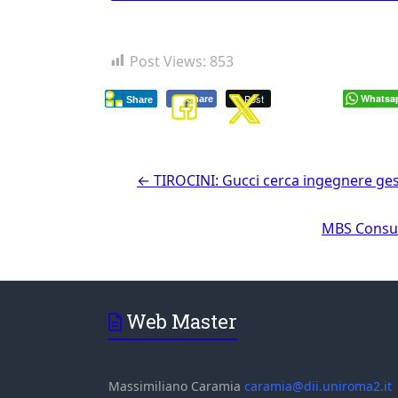
Post Views:
853
Post
Whatsa
Share
Share
←
TIROCINI: Gucci cerca ingegnere ges
MBS Consul
Web Master
Massimiliano Caramia
caramia@dii.uniroma2.it