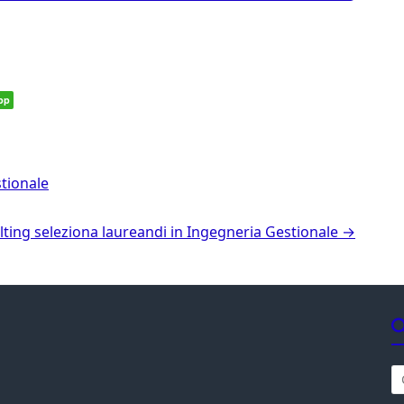
pp
tionale
ting seleziona laureandi in Ingegneria Gestionale
→