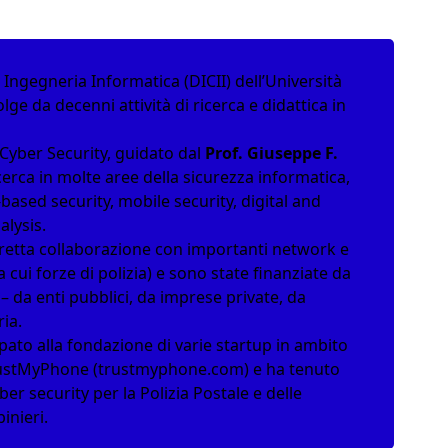
e Ingegneria Informatica (DICII) dell’Università
ge da decenni attività di ricerca e didattica in
n Cyber Security, guidato dal
Prof. Giuseppe F.
ricerca in molte aree della sicurezza informatica,
-based security
,
mobile security, digital and
alysis
.
 stretta collaborazione con importanti network e
a cui forze di polizia) e sono state finanziate da
– da enti pubblici, da imprese private, da
ria.
pato alla fondazione di varie startup in ambito
rustMyPhone (trustmyphone.com) e ha tenuto
er security per la Polizia Postale e delle
inieri.