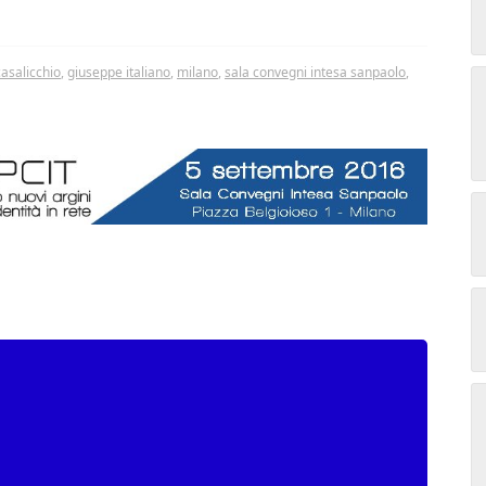
asalicchio
,
giuseppe italiano
,
milano
,
sala convegni intesa sanpaolo
,