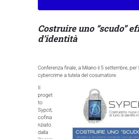
Costruire uno “scudo” eff
d’identità
Conferenza finale, a Milano il 5 settembre, pe
cybercrime a tutela del cosumatore.
Il
proget
to
Sypcit,
cofina
nziato
dalla