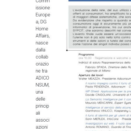
Comm
issione
Europe
a, DG
Home
Affairs,
nasce
dalla
collab
orazio
ne tra
ADICO
NSUM,
una
delle
princip
ali
associ
azioni