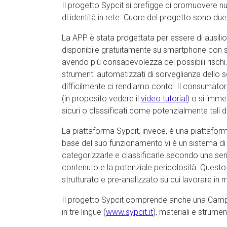
Il progetto Sypcit si prefigge di promuovere nuo
di identità in rete. Cuore del progetto sono due
La APP è stata progettata per essere di ausilio 
disponibile gratuitamente su smartphone con s
avendo più consapevolezza dei possibili rischi.
strumenti automatizzati di sorveglianza dello s
difficilmente ci rendiamo conto. Il consumatore
(in proposito vedere il
video tutorial
) o si imme
sicuri o classificati come potenzialmente tali d
La piattaforma Sypcit, invece, è una piattaform
base del suo funzionamento vi è un sistema di a
categorizzarle e classificarle secondo una serie
contenuto e la potenziale pericolosità. Questo p
strutturato e pre-analizzato su cui lavorare in
Il progetto Sypcit comprende anche una Camp
in tre lingue (
www.sypcit.it
), materiali e strum