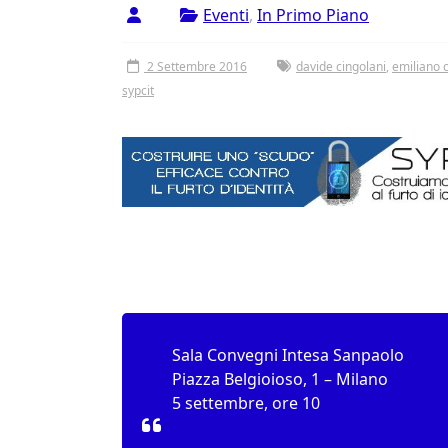
Vergata
Eventi
,
In Primo Piano
2 Settembre 2016
davide cingolani
,
emiliano c
sypcit
Sala Convegni Intesa Sanpaolo
Piazza Belgioioso, 1 – Milano
5 settembre, ore 10