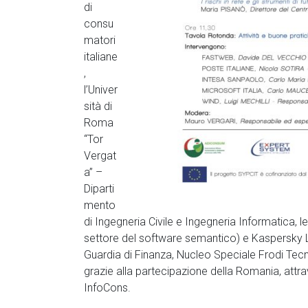
di
consu
matori
italiane
,
l’Univer
sità di
Roma
“Tor
Vergat
a” –
Diparti
mento
di Ingegneria Civile e Ingegneria Informatica, 
settore del software semantico) e Kaspersky Lab 
Guardia di Finanza, Nucleo Speciale Frodi Tec
grazie alla partecipazione della Romania, attr
InfoCons.