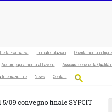
fferta Formativa
Immatricolazioni
Orientamento in Ingr
Accompagnamento al Lavoro
Assicurazione della Qualità 
Search
à Internazionale
News
Contatti
for:
Search Button
il 5/09 convegno finale SYPCIT