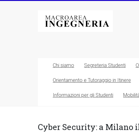
Vai
al
Macroarea
contenuto
di
Ingegneria
–
Università
Chi siamo
Segreteria Studenti
O
degli
Orientamento e Tutoraggio in Itinere
Studi
Informazioni per gli Studenti
Mobilit
di
Roma
Tor
Cyber Security: a Milano 