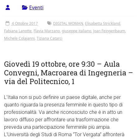
Tor
Eventi
Vergata
4 Ottobre 2017
DIGITAL WOMAN
,
Elisabetta Strickland
,
Fabiana Lanotte
,
Flavia Marzano
,
giuseppe italiano
,
Joan Feingenbaum
,
Michele Colajanni
,
Tiziana Catarci
Giovedì 19 ottobre, ore 9:30 – Aula
Convegni, Macroarea di Ingegneria –
via del Politecnico, 1
L’Italia non si può definire un paese digitale, anche per
quanto riguarda la presenza femminile in questo tipo di
professionalità. Va anche riconosciuto che è in atto un
lavoro diffuso per affrontare una trasformazione che
preveda una partecipazione femminile più ampia.
L’Università degli Studi di Roma “Tor Vergata” affronterà