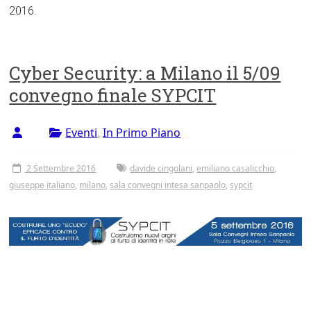
2016.
Cyber Security: a Milano il 5/09
convegno finale SYPCIT
Eventi
,
In Primo Piano
2 Settembre 2016
davide cingolani
,
emiliano casalicchio
,
giuseppe italiano
,
milano
,
sala convegni intesa sanpaolo
,
sypcit