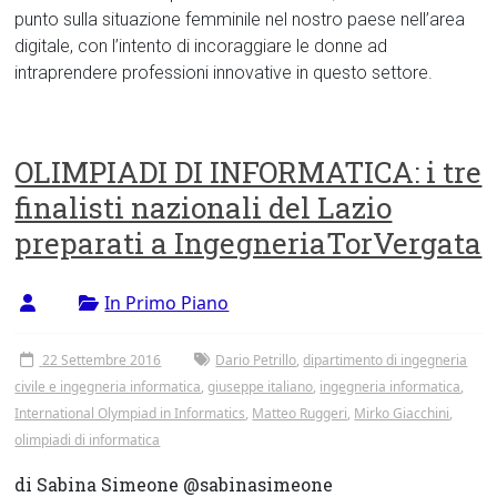
punto sulla situazione femminile nel nostro paese nell’area
digitale, con l’intento di incoraggiare le donne ad
intraprendere professioni innovative in questo settore.
OLIMPIADI DI INFORMATICA: i tre
finalisti nazionali del Lazio
preparati a IngegneriaTorVergata
In Primo Piano
22 Settembre 2016
Dario Petrillo
,
dipartimento di ingegneria
civile e ingegneria informatica
,
giuseppe italiano
,
ingegneria informatica
,
International Olympiad in Informatics
,
Matteo Ruggeri
,
Mirko Giacchini
,
olimpiadi di informatica
di Sabina Simeone @sabinasimeone