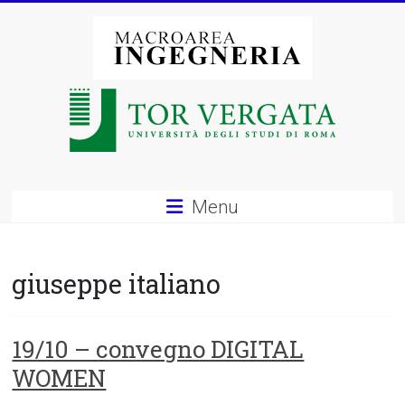
Vai
al
contenuto
Macroarea
di
Ingegneria
–
Menu
Università
degli
giuseppe italiano
Studi
di
19/10 – convegno DIGITAL
WOMEN
Roma