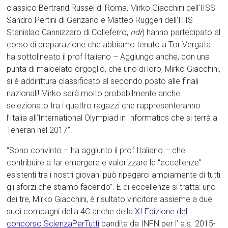
classico Bertrand Russel di Roma, Mirko Giacchini dell’IISS
Sandro Pertini di Genzano e Matteo Ruggeri dell’ITIS
Stanislao Cannizzaro di Colleferro,
ndr
) hanno partecipato al
corso di preparazione che abbiamo tenuto a Tor Vergata –
ha sottolineato il prof Italiano – Aggiungo anche, con una
punta di malcelato orgoglio, che uno di loro, Mirko Giacchini,
si è addirittura classificato al secondo posto alle finali
nazionali! Mirko sarà molto probabilmente anche
selezionato tra i quattro ragazzi che rappresenteranno
l’Italia all’International Olympiad in Informatics che si terrà a
Teheran nel 2017”.
“Sono convinto – ha aggiunto il prof Italiano – che
contribuire a far emergere e valorizzare le “eccellenze”
esistenti tra i nostri giovani può ripagarci ampiamente di tutti
gli sforzi che stiamo facendo”. E di eccellenze si tratta: uno
dei tre, Mirko Giacchini, è risultato vincitore assieme a due
suoi compagni della 4C anche della
XI Edizione del
concorso ScienzaPerTutti
bandita da INFN per l’ a.s. 2015-