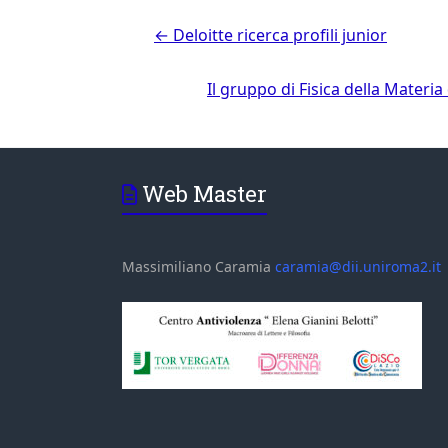
←
Deloitte ricerca profili junior
Il gruppo di Fisica della Materi
Web Master
Massimiliano Caramia
caramia@dii.uniroma2.it