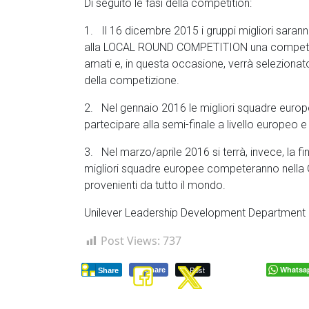
Di seguito le fasi della competition:
1. Il 16 dicembre 2015 i gruppi migliori saran
alla LOCAL ROUND COMPETITION una competitio
amati e, in questa occasione, verrà selezionato
della competizione.
2. Nel gennaio 2016 le migliori squadre europ
partecipare alla semi-finale a livello europeo 
3. Nel marzo/aprile 2016 si terrà, invece, la f
migliori squadre europee competeranno nella 
provenienti da tutto il mondo.
Unilever Leadership Development Department
Post Views:
737
Post
Whatsa
Share
Share