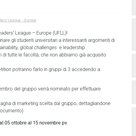
ders‘ League – Europe
Leaders‘ League – Europe (UFLL)!
are gli studenti universitari a interessanti argomenti di
ainability, global challenges e leadership.
ri di tutte le facoltà, che non abbiamo già acquisito
ition potranno farlo in gruppi di 3 accedendo a
mbro del gruppo verrà nominato per effettuare
na di marketing scelta dal gruppo, dettagliandone
 documento)
dal 05 ottobre al 15 novembre pv.