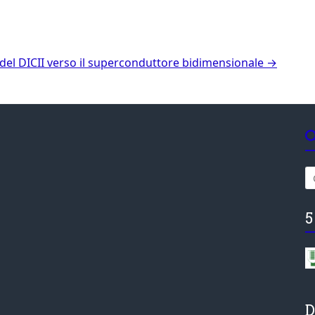
a del DICII verso il superconduttore bidimensionale
→
5
D