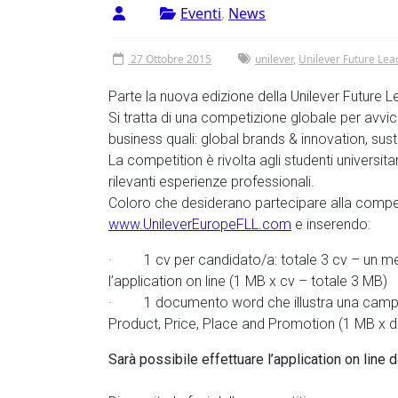
Vergata
Eventi
,
News
27 Ottobre 2015
unilever
,
Unilever Future Lea
Parte la nuova edizione della Unilever Future 
Si tratta di una competizione globale per avvicin
business quali: global brands & innovation, sust
La competition è rivolta agli studenti universita
rilevanti esperienze professionali.
Coloro che desiderano partecipare alla compet
www.UnileverEuropeFLL.com
e inserendo:
· 1 cv per candidato/a: totale 3 cv – un me
l’application on line (1 MB x cv – totale 3 MB)
· 1 documento word che illustra una campag
Product, Price, Place and Promotion (1 MB x
Sarà possibile effettuare l’application on line 