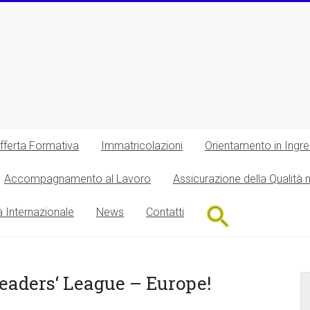
fferta Formativa
Immatricolazioni
Orientamento in Ingr
Accompagnamento al Lavoro
Assicurazione della Qualità 
Search
à Internazionale
News
Contatti
for:
Search Button
Leaders‘ League – Europe!