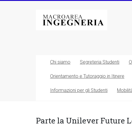
Vai
al
Macroarea
contenuto
di
Ingegneria
–
Università
Chi siamo
Segreteria Studenti
O
degli
Orientamento e Tutoraggio in Itinere
Studi
Informazioni per gli Studenti
Mobilit
di
Roma
Tor
Parte la Unilever Future 