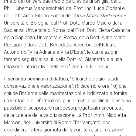
Prieto dell’Universidad Pablo de Olavide di Siviglia, dal Dr.
Phil. Hubertus Manderscheid, dal Prof. Ing. Luca Cipriani e
dal Dott. Arch. Filippo Fantini dell’
Alma Mater Studiorum –
Università di Bologna, dal Prof. Dott. Marco Maiuro della
Sapienza, Università di Roma, dal Prof. Dott. Elena Calandra
della Sapienza, Università di Roma, dalla Dott. Anna Maria
Reggiani e dalla Dott. Benedetta Adembri, dell’Istituto
Autonomo “Villa Adriana e Villa D’Este”, le cui relazioni
faranno seguito ai saluti della Dott. M. Giannetto e a una
relazione introduttiva della Prof. Arch. G. E. Cinque.
Il
secondo seminario didattico
, “Siti archeologici: studi,
conservazione e valorizzazione”, (6 dicembre ore 10) che
chiude l’insieme delle manifestazioni, è indirizzato a fornire
un ventaglio di informazioni pluri e multi disciplinari, ciascuna
passibile di supportare i processi progettuali nei contesti
della tutela e della valorizzazione. La Prof. Arch. Nicoletta
Marconi, dell’Università di Roma “Tor Vergata”, che
coordinerà l’intera giornata dei lavori, terrà una relazione