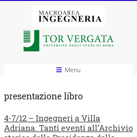
Vai
al
contenuto
Macroarea
di
Ingegneria
–
Menu
Università
degli
presentazione libro
Studi
di
4-7/12 – Ingegneri a Villa
Adriana. Tanti eventi all’Archivio
Roma