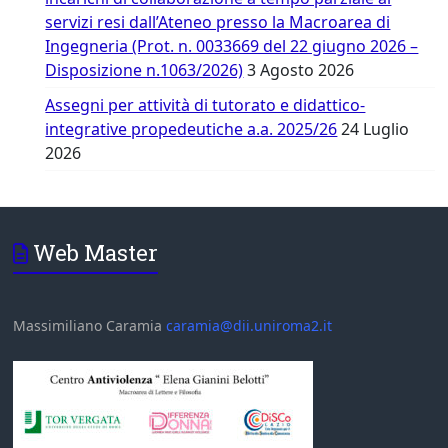
servizi resi dall’Ateneo presso la Macroarea di
Ingegneria (Prot. n. 0033669 del 22 giugno 2026 –
Disposizione n.1063/2026)
3 Agosto 2026
Assegni per attività di tutorato e didattico-
integrative propedeutiche a.a. 2025/26
24 Luglio
2026
Web Master
Massimiliano Caramia
caramia@dii.uniroma2.it