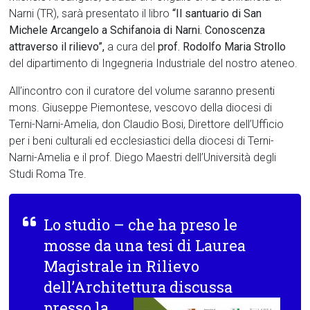
Narni (TR), sarà presentato il libro
“Il santuario di San
Michele Arcangelo a Schifanoia di Narni. Conoscenza
attraverso il rilievo”
,
a cura del
prof. Rodolfo Maria Strollo
del dipartimento di Ingegneria Industriale del nostro ateneo.
All’incontro con il curatore del volume saranno presenti
mons. Giuseppe Piemontese, vescovo della diocesi di
Terni-Narni-Amelia, don Claudio Bosi, Direttore dell’Ufficio
per i beni culturali ed ecclesiastici della diocesi di Terni-
Narni-Amelia e il prof. Diego Maestri dell’Università degli
Studi Roma Tre.
Lo studio – che ha preso le
mosse da una tesi di Laurea
Magistrale in
Rilievo
dell’Archite
ttura
discussa
presso la