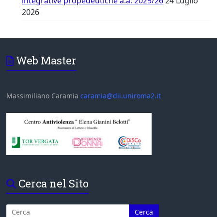
integrative propedeutiche a.a. 2025/26
24 Luglio
2026
Web Master
Massimiliano Caramia
caramia@dii.uniroma2.it
Cerca nel Sito