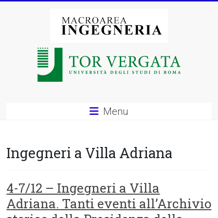
Vai
al
contenuto
Macroarea
di
Ingegneria
–
Menu
Università
degli
Ingegneri a Villa Adriana
Studi
di
4-7/12 – Ingegneri a Villa
Adriana. Tanti eventi all’Archivio
Roma