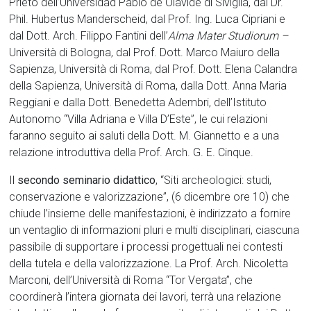
Prieto dell’Universidad Pablo de Olavide di Siviglia, dal Dr.
Phil. Hubertus Manderscheid, dal Prof. Ing. Luca Cipriani e
dal Dott. Arch. Filippo Fantini dell’
Alma Mater Studiorum –
Università di Bologna, dal Prof. Dott. Marco Maiuro della
Sapienza, Università di Roma, dal Prof. Dott. Elena Calandra
della Sapienza, Università di Roma, dalla Dott. Anna Maria
Reggiani e dalla Dott. Benedetta Adembri, dell’Istituto
Autonomo “Villa Adriana e Villa D’Este”, le cui relazioni
faranno seguito ai saluti della Dott. M. Giannetto e a una
relazione introduttiva della Prof. Arch. G. E. Cinque.
Il
secondo seminario didattico
, “Siti archeologici: studi,
conservazione e valorizzazione”, (6 dicembre ore 10) che
chiude l’insieme delle manifestazioni, è indirizzato a fornire
un ventaglio di informazioni pluri e multi disciplinari, ciascuna
passibile di supportare i processi progettuali nei contesti
della tutela e della valorizzazione. La Prof. Arch. Nicoletta
Marconi, dell’Università di Roma “Tor Vergata”, che
coordinerà l’intera giornata dei lavori, terrà una relazione