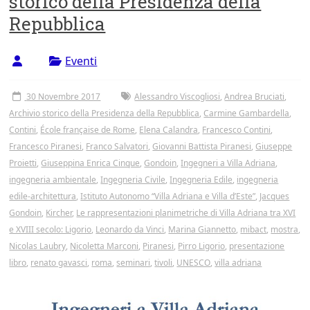
storico della Presidenza della
Tor
Repubblica
Vergata
Eventi
30 Novembre 2017
Alessandro Viscogliosi
,
Andrea Bruciati
,
Archivio storico della Presidenza della Repubblica
,
Carmine Gambardella
,
Contini
,
École française de Rome
,
Elena Calandra
,
Francesco Contini
,
Francesco Piranesi
,
Franco Salvatori
,
Giovanni Battista Piranesi
,
Giuseppe
Proietti
,
Giuseppina Enrica Cinque
,
Gondoin
,
Ingegneri a Villa Adriana
,
ingegneria ambientale
,
Ingegneria Civile
,
Ingegneria Edile
,
ingegneria
edile-architettura
,
Istituto Autonomo “Villa Adriana e Villa d’Este”
,
Jacques
Gondoin
,
Kircher
,
Le rappresentazioni planimetriche di Villa Adriana tra XVI
e XVIII secolo: Ligorio
,
Leonardo da Vinci
,
Marina Giannetto
,
mibact
,
mostra
,
Nicolas Laubry
,
Nicoletta Marconi
,
Piranesi
,
Pirro Ligorio
,
presentazione
libro
,
renato gavasci
,
roma
,
seminari
,
tivoli
,
UNESCO
,
villa adriana