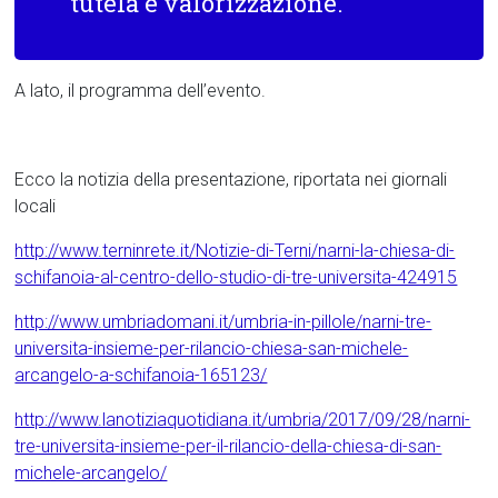
tutela e valorizzazione.
A lato, il programma dell’evento.
Ecco la notizia della presentazione, riportata nei giornali
locali
http://www.terninrete.it/Notizie-di-Terni/narni-la-chiesa-di-
schifanoia-al-centro-dello-studio-di-tre-universita-424915
http://www.umbriadomani.it/umbria-in-pillole/narni-tre-
universita-insieme-per-rilancio-chiesa-san-michele-
arcangelo-a-schifanoia-165123/
http://www.lanotiziaquotidiana.it/umbria/2017/09/28/narni-
tre-universita-insieme-per-il-rilancio-della-chiesa-di-san-
michele-arcangelo/