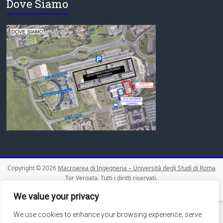
Dove Siamo
Copyright © 2026
Macroarea di Ingegneria – Università degli Studi di Roma
Tor Vergata
. Tutti i diritti riservati.
Theme:
Accelerate
by ThemeGrill. Powered by
WordPress
.
We value your privacy
We use cookies to enhance your browsing experience, serve