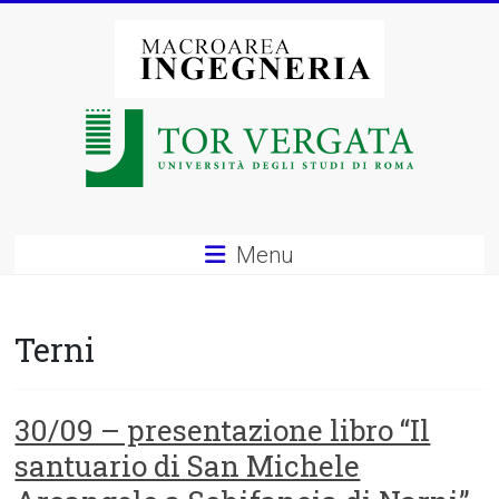
Vai
al
contenuto
Macroarea
di
Ingegneria
–
Menu
Università
degli
Terni
Studi
di
30/09 – presentazione libro “Il
santuario di San Michele
Roma