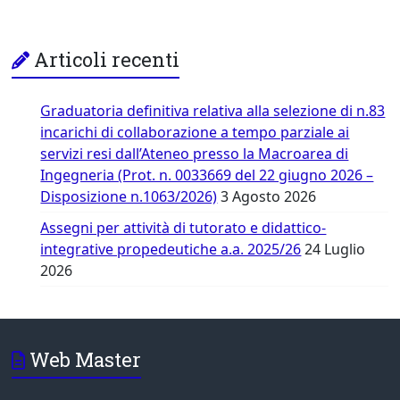
Articoli recenti
Graduatoria definitiva relativa alla selezione di n.83
incarichi di collaborazione a tempo parziale ai
servizi resi dall’Ateneo presso la Macroarea di
Ingegneria (Prot. n. 0033669 del 22 giugno 2026 –
Disposizione n.1063/2026)
3 Agosto 2026
Assegni per attività di tutorato e didattico-
integrative propedeutiche a.a. 2025/26
24 Luglio
2026
Web Master