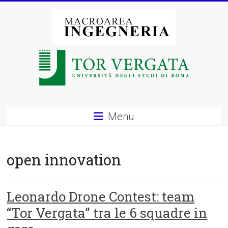
Vai
al
contenuto
Macroarea
di
Ingegneria
–
Menu
Università
degli
open innovation
Studi
di
Leonardo Drone Contest: team
“Tor Vergata” tra le 6 squadre in
Roma