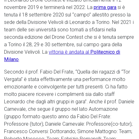
novembre 2019 e terminerà nel 2022. La
prima gara
si è
tenuta il 18 settembre 2020 sul “campo” allestito presso la
sede della Divisione Velivoli di Leonardo a Torino. Nel 2021 i
team delle sei università sono tornati a sfidarsi nella
seconda edizione del Drone Contest che si è tenuta sempre
a Torino il 28, 29 e 30 settembre, sul campo gara della
Divisione Velivoli. La
vittoria è andata al
Politecnico di
Milano
.
Secondo il prof. Fabio Del Frate, “Quella dei ragazzi di “Tor
Vergata” è stata effettivamente una performance molto
emozionante e coinvolgente per tutti presenti. Ci ha fatto
molto piacere ricevere i complimenti sia dallo staff
Leonardo che dagli altri gruppi in gara”. Anche il prof. Daniele
Carnevale, che segue il gruppo nel lato Automazione
(gruppo formato questo anno da Fabio Del Frate:
Professore (tutor); Daniele Carnevale: Professore(co-tutor);
Francesco Conversi: Dottorando; Simone Mattogno: Team;
Roberto Masocco: Team; Fabrizio Romanelli: Team;