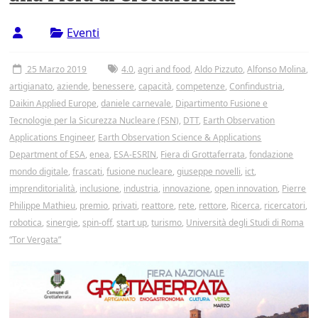
Eventi
25 Marzo 2019
4.0
,
agri and food
,
Aldo Pizzuto
,
Alfonso Molina
,
artigianato
,
aziende
,
benessere
,
capacità
,
competenze
,
Confindustria
,
Daikin Applied Europe
,
daniele carnevale
,
Dipartimento Fusione e
Tecnologie per la Sicurezza Nucleare (FSN)
,
DTT
,
Earth Observation
Applications Engineer
,
Earth Observation Science & Applications
Department of ESA
,
enea
,
ESA-ESRIN
,
Fiera di Grottaferrata
,
fondazione
mondo digitale
,
frascati
,
fusione nucleare
,
giuseppe novelli
,
ict
,
imprenditorialità
,
inclusione
,
industria
,
innovazione
,
open innovation
,
Pierre
Philippe Mathieu
,
premio
,
privati
,
reattore
,
rete
,
rettore
,
Ricerca
,
ricercatori
,
robotica
,
sinergie
,
spin-off
,
start up
,
turismo
,
Università degli Studi di Roma
“Tor Vergata”