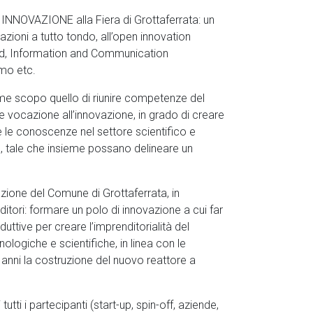
io INNOVAZIONE alla Fiera di Grottaferrata: un
vazioni a tutto tondo, all’open innovation
 food, Information and Communication
smo etc.
 scopo quello di riunire competenze del
e vocazione all’innovazione, in grado di creare
e le conoscenze nel settore scientifico e
rca, tale che insieme possano delineare un
azione del Comune di Grottaferrata, in
ditori: formare un polo di innovazione a cui far
ive per creare l’imprenditorialità del
ologiche e scientifiche, in linea con le
hi anni la costruzione del nuovo reattore a
utti i partecipanti (start-up, spin-off, aziende,