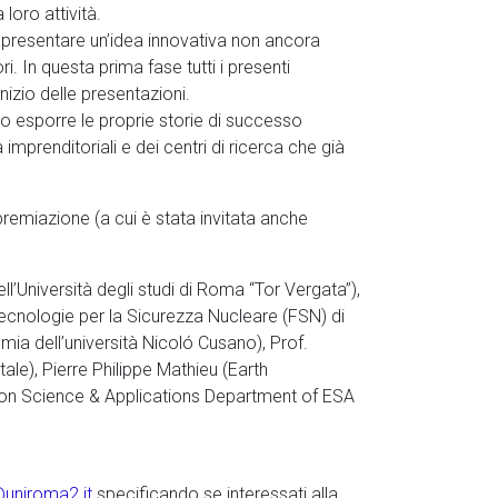
 loro attività.
 presentare un’idea innovativa non ancora
ori. In questa prima fase tutti i presenti
nizio delle presentazioni.
nno esporre le proprie storie di successo
 imprenditoriali e dei centri di ricerca che già
premiazione (a cui è stata invitata anche
l’Università degli studi di Roma “Tor Vergata”),
Tecnologie per la Sicurezza Nucleare (FSN) di
mia dell’università Nicoló Cusano), Prof.
le), Pierre Philippe Mathieu (Earth
tion Science & Applications Department of ESA
@uniroma2.it
specificando se interessati alla