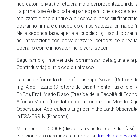
ricercatori, privati) effettueranno brevi presentazioni della
La prima fase è dedicata ai partecipanti che desiderano
realizzata e che quindi è alla ricerca di possibili finanziat
dovranno firmare un accordo di riservatezza, prima dell’i
Nella seconda fase, aperta al pubblico, gli iscritti potra
nell’innovazione così da valorizzare i percorsi delle realtà
operano come innovatori nei diversi settori.
Seguiranno gli interventi dei commissari della giuria e la 
Confindustria) e un piccolo rinfresco.
La giuria è formata da: Prof. Giuseppe Novelli (Rettore del
Ing. Aldo Pizzuto (Direttore del Dipartimento Fusione e 
ENEA), Prof. Mario Risso (Preside della Facoltà di Econo
Alfonso Molina (Fondatore della Fondazione Mondo Digita
Observation Applications Engineer in the Earth Observa
in ESA-ESRIN (Frascati)).
Montepremio: 5000€ (diviso tra i vincitori delle due fasi)
Iscrizione alla gara: inviare un’email a
daniele.carnevale