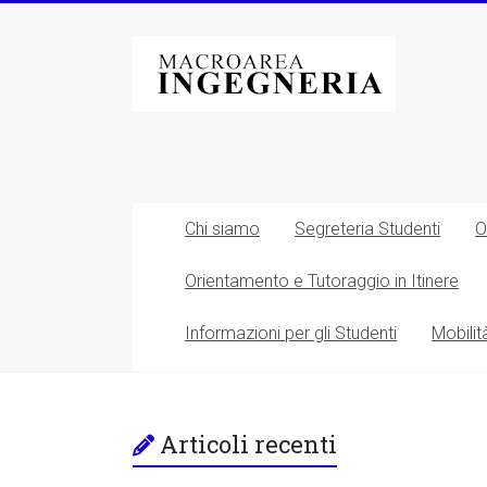
Vai
al
Macroarea
contenuto
di
Ingegneria
–
Università
Chi siamo
Segreteria Studenti
O
degli
Orientamento e Tutoraggio in Itinere
Studi
Informazioni per gli Studenti
Mobilit
di
Roma
Tor
Articoli recenti