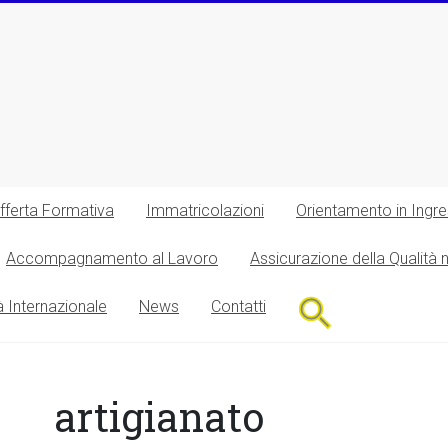
fferta Formativa
Immatricolazioni
Orientamento in Ingr
Accompagnamento al Lavoro
Assicurazione della Qualità 
Search
à Internazionale
News
Contatti
for:
Search Button
artigianato