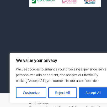
We value your privacy
We use cookies to enhance your browsing experience, serve
personalized ads or content, and analyze our traffic. By
clicking "Accept All", you consent to our use of cookies.
Customize
Reject All
Accept All
Copyright © 2026
Macroarea di Ingegneria – Università de
diritti riservati.