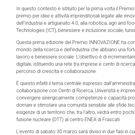
In questo contesto è istituito per la prima volta il Prem
premio per idee e attività imprenditoriali legate alle inno
dell’Industria e artigianato 4.0, alla robotica, agri and
Technologies (ICT), benessere e inclusione sociale, turi
Questa prima edizione del Premio INNOVAZIONE ha come
mondo della ricerca e dell’industria che abbiano una fort
lavoro e benessere sociale. L’obiettivo è di incrementar
digitale, istituendo una rete tra imprese e centri di rice
percorso di crescita e collaborazione.
È questo infatti il tema centrale espresso dall’amministr
collaborazione con Centri di Ricerca, Università e impren
convergere sinergicamente competenze e capacità produtt
domani e stimolare una comunità sensibile alle sfide tecn
esigenze di un territorio che, tra l’altro, vedrà entro poc
fusione nucleare (DTT) al centro ENEA di Frascati.
L’evento di sabato 30 marzo sarà diviso in due fasi in cui t