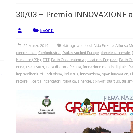
30/03 – Premio INNOVAZIONE all
Eventi
25 Marzo 2019
4.0
,
agri and food
,
Aldo Pizzuto
,
Alfonso M
competenze
,
Confindustria
,
Daikin Applied Europe
,
daniele carnevale
,
Nucleare (FSN)
,
DTT
,
Earth Observation Applications Engineer
,
Earth Ob
enea
,
ESA-ESRIN
,
Fiera di Grottaferrata
,
fondazione mondo digitale
,
fr
.
imprenditorialità
,
inclusione
,
industria
,
innovazione
,
open innovation
,
P
rettore
,
Ricerca
,
ricercatori
,
robotica
,
sinergie
,
spin-off
,
start up
,
turism