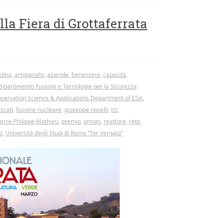
a Fiera di Grottaferrata
olina
,
artigianato
,
aziende
,
benessere
,
capacità
,
Dipartimento Fusione e Tecnologie per la Sicurezza
servation Science & Applications Department of ESA
,
ascati
,
fusione nucleare
,
giuseppe novelli
,
ict
,
ierre Philippe Mathieu
,
premio
,
privati
,
reattore
,
rete
,
o
,
Università degli Studi di Roma “Tor Vergata”