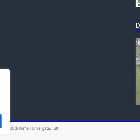
D
gli Studi di Roma Tor Vergata
. Tutti i