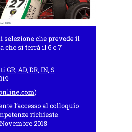
di selezione che prevede il
 che si terrà il
6 e 7
rti
GR, AD, DR, IN, S
019
online.com
)
nte l’accesso al colloquio
ompetenze richieste.
6 Novembre 2018