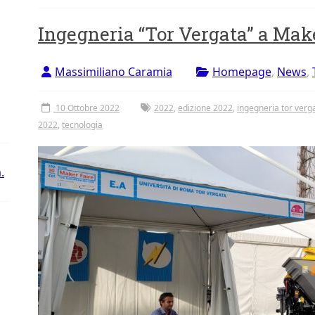
Ingegneria “Tor Vergata” a Mak
Massimiliano Caramia
Homepage
,
News
,
10 Ottobre 2022
2022
,
edizione 2022
,
ingegneria tor verg
2022
,
tecnologia
.