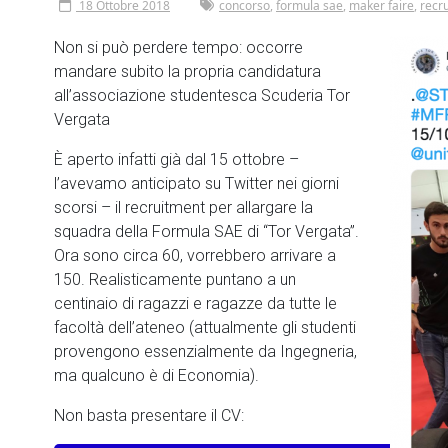
18 Ottobre 2018
concorso
,
formula sae
,
maker faire
,
recr
Non si può perdere tempo: occorre
mandare subito la propria candidatura
all’associazione studentesca Scuderia Tor
Vergata
È aperto infatti già dal 15 ottobre –
l’avevamo anticipato su Twitter nei giorni
scorsi – il recruitment per allargare la
squadra della Formula SAE di “Tor Vergata”.
Ora sono circa 60, vorrebbero arrivare a
150. Realisticamente puntano a un
centinaio di ragazzi e ragazze da tutte le
facoltà dell’ateneo (attualmente gli studenti
provengono essenzialmente da Ingegneria,
ma qualcuno è di Economia).
Non basta presentare il CV: