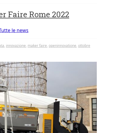
er Faire Rome 2022
Tutte le news
ata
,
innovazione
,
maker faire
,
openinnovatione
,
ottobre