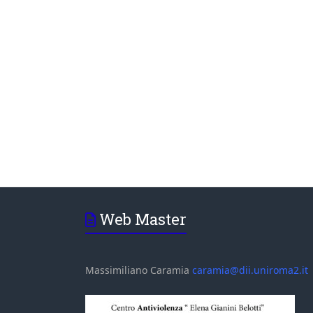
Web Master
Massimiliano Caramia
caramia@dii.uniroma2.it