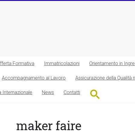
fferta Formativa
Immatricolazioni
Orientamento in Ingr
Accompagnamento al Lavoro
Assicurazione della Qualità 
Search
à Internazionale
News
Contatti
for:
Search Button
maker faire