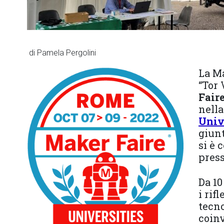
di Pamela Pergolini
La M
“Tor 
Fair
nella
Univ
giunt
si è 
press
Da 1
i rif
tecno
coinv