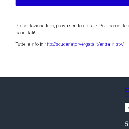
Presentazione titoli, prova scritta e orale. Praticamente 
candidati!
Tutte le info in
http://scuderiatorvergata.it/entra-in-stv/
5