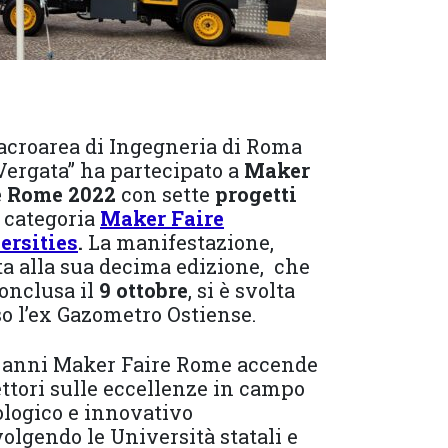
acroarea di Ingegneria di Roma
Vergata” ha partecipato a
Maker
e Rome 2022
con sette
progetti
 categoria
Maker Faire
ersities
.
La manifestazione,
a alla sua decima edizione, che
conclusa il
9 ottobre
, si è svolta
o l’ex Gazometro Ostiense.
0 anni Maker Faire Rome accende
lettori sulle eccellenze in campo
logico e innovativo
olgendo le Università statali e