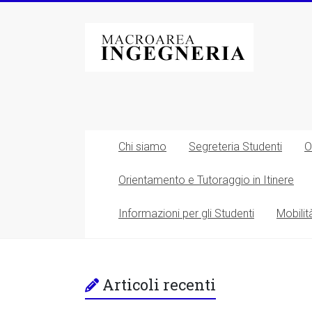
Vai
al
Macroarea
contenuto
di
Ingegneria
–
Università
Chi siamo
Segreteria Studenti
O
degli
Orientamento e Tutoraggio in Itinere
Studi
Informazioni per gli Studenti
Mobilit
di
Roma
Tor
Articoli recenti