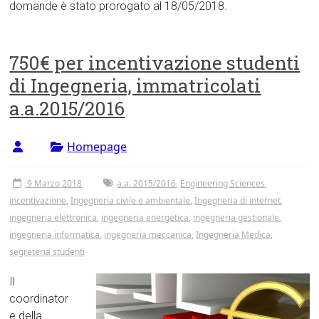
domande è stato prorogato al 18/05/2018.
750€ per incentivazione studenti
di Ingegneria, immatricolati
a.a.2015/2016
Homepage
9 Marzo 2018
a.a. 2015/2016
,
Engineering Sciences
,
incentivazione
,
Ingegneria civile e ambientale
,
Ingegneria di internet
,
ingegneria elettronica
,
ingegneria energetica
,
ingegneria gestionale
,
ingegneria informatica
,
ingegneria meccanica
,
Ingegneria Medica
,
segreteria studenti
Il
coordinator
e della