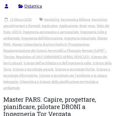
Tor
Didattica
Vergata
10 Marzo 2020
Aerialclick
,
Aeronautica Militare
,
Aerovision
,
agroalimentari e forestali
,
Application
,
Applicazione
,
droni
,
enac
,
fabio del
frate
,
GEO-K
,
Ingegneria aeronautica e aerospaziale
,
Ingegneria civile e
ambientale
,
Ingegneria dell’informazione
,
ingegneria industriale
,
Master
PARS
,
Master Universitario di primo livello in “Progettazione
,
Regolamentazione dei Sistemi Aeromobili a Pilotaggio Remoto (SAPR)” –
“Design
,
Regulation of UAV (UNMANNED AERIAL VEHICLES)
,
Scienze dei
beni culturali
,
Scienze dell'architettura e dell'ingegneria edile
,
Scienze della
Terra
,
Scienze e tecnologie agrarie
,
Scienze e tecnologie fisiche
,
Scienze e
tecnologie informatiche
,
Scienze e tecnologie per l'ambiente e la natura
,
telespazio
,
Urbanistica e Scienze della pianificazione territoriale e
ambientale
Master PARS. Capire, progettare,
pianificare, pilotare DRONI a
Ingegneria Tor Vergata