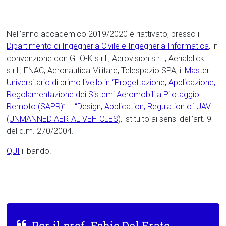
Nell’anno accademico 2019/2020 è riattivato, presso il
Dipartimento di Ingegneria Civile e Ingegneria Informatica
, in
convenzione con GEO-K s.r.l., Aerovision s.r.l., Aerialclick
s.r.l., ENAC, Aeronautica Militare, Telespazio SPA, il
Master
Universitario di primo livello in “Progettazione, Applicazione,
Regolamentazione dei Sistemi Aeromobili a Pilotaggio
Remoto (SAPR)” – “Design, Application, Regulation of UAV
(UNMANNED AERIAL VEHICLES)
, istituito ai sensi dell’art. 9
del d.m. 270/2004.
QUI
il bando.
Per il prof. Fabio Del Frate,