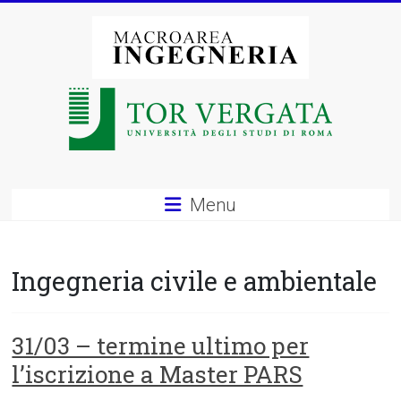
Vai
al
contenuto
Macroarea
di
Ingegneria
–
Menu
Università
degli
Ingegneria civile e ambientale
Studi
di
31/03 – termine ultimo per
l’iscrizione a Master PARS
Roma