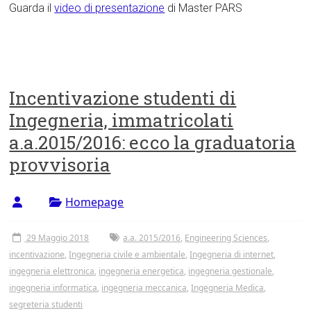
Guarda il
video di presentazione
di Master PARS
Incentivazione studenti di
Ingegneria, immatricolati
a.a.2015/2016: ecco la graduatoria
provvisoria
Homepage
29 Maggio 2018
a.a. 2015/2016
,
Engineering Sciences
,
incentivazione
,
Ingegneria civile e ambientale
,
Ingegneria di internet
,
ingegneria elettronica
,
ingegneria energetica
,
ingegneria gestionale
,
ingegneria informatica
,
ingegneria meccanica
,
Ingegneria Medica
,
segreteria studenti