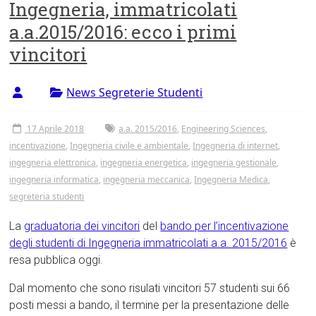
Ingegneria, immatricolati
a.a.2015/2016: ecco i primi
vincitori
News Segreterie Studenti
17 Aprile 2018
a.a. 2015/2016
,
Engineering Sciences
,
incentivazione
,
Ingegneria civile e ambientale
,
Ingegneria di internet
,
ingegneria elettronica
,
ingegneria energetica
,
ingegneria gestionale
,
ingegneria informatica
,
ingegneria meccanica
,
Ingegneria Medica
,
segreteria studenti
La
graduatoria dei vincitori
del
bando per l’incentivazione
degli studenti di Ingegneria immatricolati a.a. 2015/2016
è
resa pubblica oggi.
Dal momento che sono risulati vincitori 57 studenti sui 66
posti messi a bando, il termine per la presentazione delle