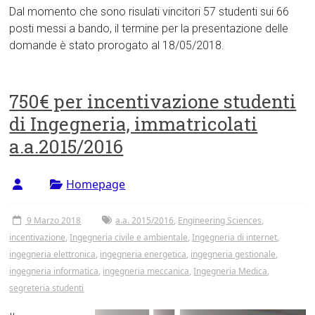
Dal momento che sono risulati vincitori 57 studenti sui 66
posti messi a bando, il termine per la presentazione delle
domande è stato prorogato al 18/05/2018.
750€ per incentivazione studenti
di Ingegneria, immatricolati
a.a.2015/2016
Homepage
9 Marzo 2018
a.a. 2015/2016
,
Engineering Sciences
,
incentivazione
,
Ingegneria civile e ambientale
,
Ingegneria di internet
,
ingegneria elettronica
,
ingegneria energetica
,
ingegneria gestionale
,
ingegneria informatica
,
ingegneria meccanica
,
Ingegneria Medica
,
segreteria studenti