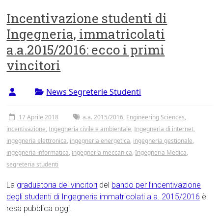
Incentivazione studenti di
Ingegneria, immatricolati
a.a.2015/2016: ecco i primi
vincitori
News Segreterie Studenti
17 Aprile 2018
a.a. 2015/2016
,
Engineering Sciences
,
incentivazione
,
Ingegneria civile e ambientale
,
Ingegneria di internet
,
ingegneria elettronica
,
ingegneria energetica
,
ingegneria gestionale
,
ingegneria informatica
,
ingegneria meccanica
,
Ingegneria Medica
,
segreteria studenti
La
graduatoria dei vincitori
del
bando per l’incentivazione
degli studenti di Ingegneria immatricolati a.a. 2015/2016
è
resa pubblica oggi.