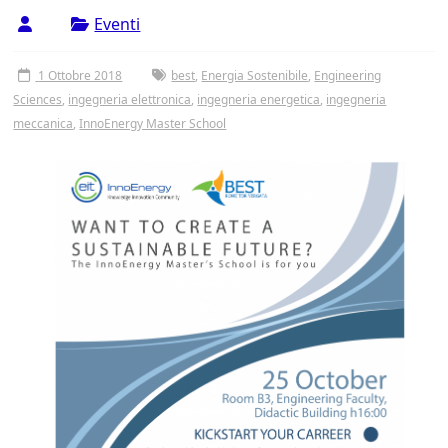
Tor
Eventi
Vergata
1 Ottobre 2018
best
,
Energia Sostenibile
,
Engineering
Sciences
,
ingegneria elettronica
,
ingegneria energetica
,
ingegneria
meccanica
,
InnoEnergy Master School