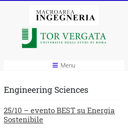
Vai
al
contenuto
Macroarea
di
Ingegneria
–
Menu
Università
degli
Engineering Sciences
Studi
di
25/10 – evento BEST su Energia
Sostenibile
Roma