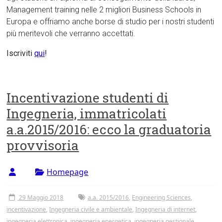
Management training nelle 2 migliori Business Schools in
Europa e offriamo anche borse di studio per i nostri studenti
più meritevoli che verranno accettati.
Iscriviti
qui
!
Incentivazione studenti di
Ingegneria, immatricolati
a.a.2015/2016: ecco la graduatoria
provvisoria
Homepage
29 Maggio 2018
a.a. 2015/2016
,
Engineering Sciences
,
incentivazione
,
Ingegneria civile e ambientale
,
Ingegneria di internet
,
ingegneria elettronica
,
ingegneria energetica
,
ingegneria gestionale
,