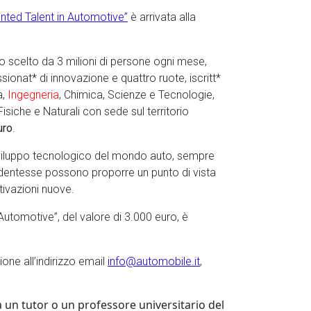
anted Talent in Automotive”
è arrivata alla
 scelto da 3 milioni di persone ogni mese,
assionat* di innovazione e quattro ruote, iscritt*
a,
Ingegneria
, Chimica, Scienze e Tecnologie,
isiche e Naturali con sede sul territorio
uro
.
sviluppo tecnologico del mondo auto, sempre
tudentesse possono proporre un punto di vista
tivazioni nuove.
Automotive”, del valore di 3.000 euro, è
one all’indirizzo email
info@automobile.it
,
a un tutor o un professore universitario del