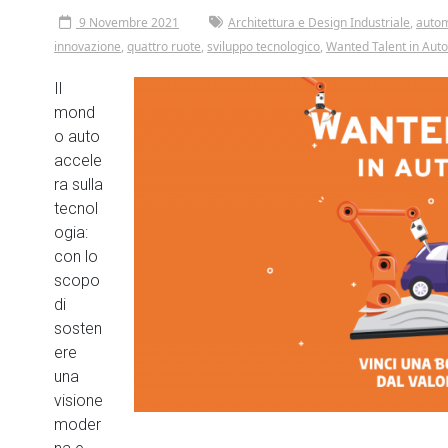
9 Novembre 2021
Architettura e Design Industriale
,
autom
innovazione
,
quattro ruote
,
sviluppo tecnologico
,
Wanted Talent in Aut
Il
mond
o auto
accele
ra sulla
tecnol
ogia:
con lo
scopo
di
sosten
ere
una
visione
moder