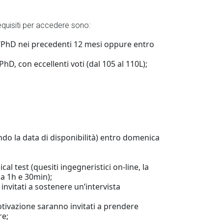
requisiti per accedere sono:
/PhD nei precedenti 12 mesi oppure entro
D, con eccellenti voti (dal 105 al 110L);
do la data di disponibilità) entro domenica
al test (quesiti ingegneristici on-line, la
ca 1h e 30min);
invitati a sostenere un’intervista
tivazione saranno invitati a prendere
re;