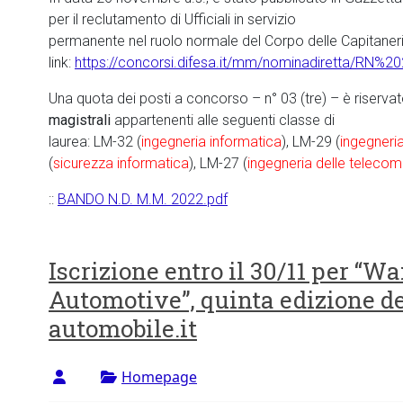
per il reclutamento di Ufficiali in servizio
permanente nel ruolo normale del Corpo delle Capitanerie
link:
https://concorsi.difesa.it/mm/nominadiretta/RN%
Una quota dei posti a concorso – n° 03 (tre) – è riserva
magistrali
appartenenti alle seguenti classe di
laurea: LM-32 (
ingegneria informatica
), LM-29 (
ingegneria
(
sicurezza informatica
), LM-27 (
ingegneria delle telecom
::
BANDO N.D. M.M. 2022.pdf
Iscrizione entro il 30/11 per “W
Automotive”, quinta edizione del
automobile.it
Homepage