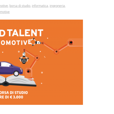
otive
,
borsa di studio
,
informatica
,
ingegneria
,
omotive