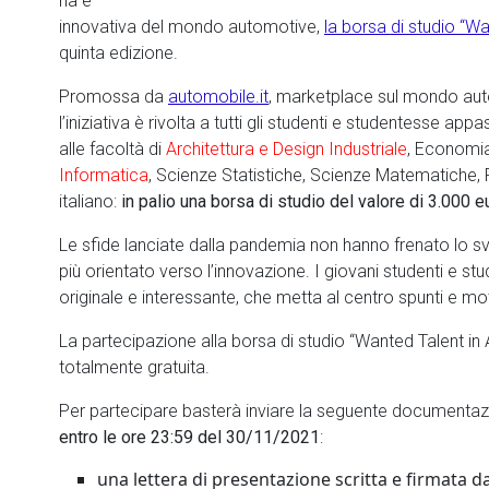
na e
innovativa del mondo automotive,
la borsa di studio “W
quinta edizione.
Promossa da
automobile.it
, marketplace sul mondo auto
l’iniziativa è rivolta a tutti gli studenti e studentesse app
alle facoltà di
Architettura e Design Industriale
, Economi
Informatica
, Scienze Statistiche, Scienze Matematiche, F
italiano:
in palio una borsa di studio del valore di 3.000 e
Le sfide lanciate dalla pandemia non hanno frenato lo 
più orientato verso l’innovazione. I giovani studenti e s
originale e interessante, che metta al centro spunti e mo
La partecipazione alla borsa di studio “Wanted Talent in 
totalmente gratuita.
Per partecipare basterà inviare la seguente documentazi
entro le ore 23:59 del 30/11/2021
:
una lettera di presentazione scritta e firmata d