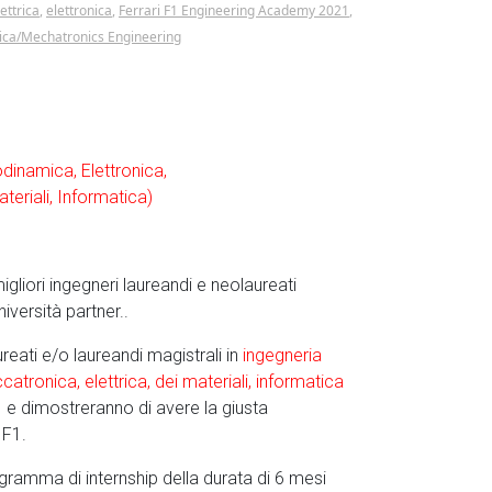
lettrica
,
elettronica
,
Ferrari F1 Engineering Academy 2021
,
ica/Mechatronics Engineering
dinamica, Elettronica,
teriali, Informatica)
migliori ingegneri laureandi e neolaureati
iversità partner..
ureati e/o laureandi magistrali in
ingegneria
tronica, elettrica, dei materiali, informatica
 e dimostreranno di avere la giusta
 F1.
programma di internship della durata di 6 mesi