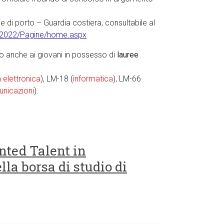
 di porto – Guardia costiera, consultabile al
202022/Pagine/home.aspx
to anche ai giovani in possesso di
lauree
 elettronica
), LM-18 (
informatica
), LM-66
unicazioni
).
anted Talent in
la borsa di studio di