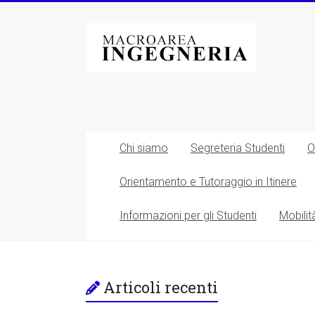
Vai
al
Macroarea
contenuto
di
Ingegneria
–
Università
Chi siamo
Segreteria Studenti
O
degli
Orientamento e Tutoraggio in Itinere
Studi
Informazioni per gli Studenti
Mobilit
di
Roma
Tor
Articoli recenti