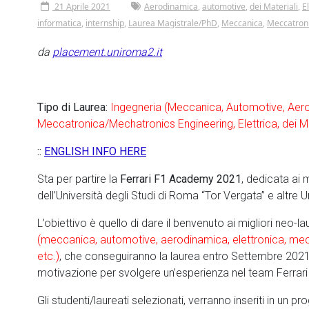
21 Aprile 2021
Aerodinamica
,
automotive
,
dei Materiali
,
E
informatica
,
internship
,
Laurea Magistrale/PhD
,
Meccanica
,
Meccatron
da
placement.uniroma2.it
Tipo di Laurea:
Ingegneria (Meccanica, Automotive, Aero
Meccatronica/Mechatronics Engineering, Elettrica, dei Ma
::
ENGLISH INFO HERE
Sta per partire la
Ferrari F1 Academy 2021
, dedicata ai 
dell’Università degli Studi di Roma “Tor Vergata” e altre Un
L’obiettivo è quello di dare il benvenuto ai migliori neo-la
(meccanica, automotive, aerodinamica, elettronica, mecca
etc.)
, che conseguiranno la laurea entro Settembre 2021
motivazione per svolgere un’esperienza nel team Ferrari
Gli studenti/laureati selezionati, verranno inseriti in un 