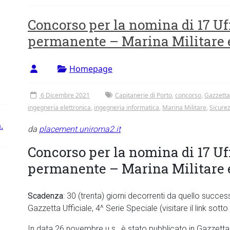
Concorso per la nomina di 17 Uff
permanente – Marina Militare e
Homepage
6 Dicembre 2021
Capitanerie di Porto
,
concorso
,
Gazzetta 
ingegneria elettronica
,
ingegneria informatica
,
Marina Militare
,
Sicure
.
da
placement.uniroma2.it
Concorso per la nomina di 17 Uff
permanente – Marina Militare e
Scadenza
: 30 (trenta) giorni decorrenti da quello succes
Gazzetta Ufficiale, 4^ Serie Speciale (visitare il link sot
In data 26 novembre u.s., è stato pubblicato in Gazzetta