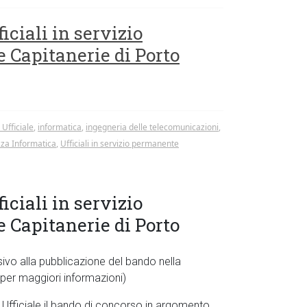
iciali in servizio
 Capitanerie di Porto
Ufficiale
,
informatica
,
ingegneria delle telecomunicazioni
,
zza Informatica
,
Ufficiali in servizio permanente
iciali in servizio
 Capitanerie di Porto
sivo alla pubblicazione del bando nella
to per maggiori informazioni)
 Ufficiale il bando di concorso in argomento