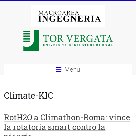
Vai
al
contenuto
Macroarea
di
Ingegneria
–
Menu
Università
degli
Climate-KIC
Studi
di
RotH2O a Climathon-Roma: vince
la rotatoria smart contro la
Roma