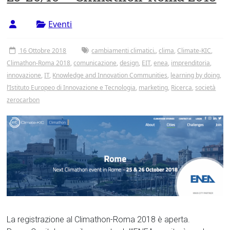
Eventi
16 Ottobre 2018
cambiamenti climatici.
,
clima
,
Climate-KIC
,
Climathon-Roma 2018
,
comunicazione
,
design
,
EIT
,
enea
,
imprenditoria
,
innovazione
,
IT
,
Knowledge and Innovation Communities
,
learning by doing
,
l’Istituto Europeo di Innovazione e Tecnologia
,
marketing
,
Ricerca
,
società
zerocarbon
La registrazione al Climathon-Roma 2018 è aperta.