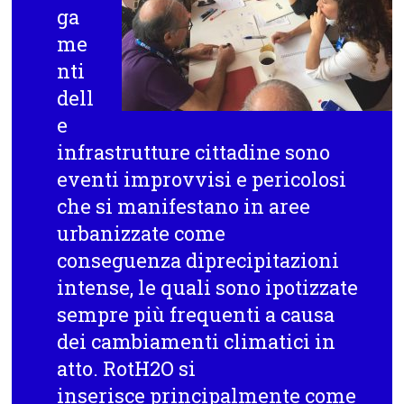
ga
me
nti
dell
e
infrastrutture cittadine sono
eventi improvvisi e pericolosi
che si manifestano in aree
urbanizzate come
conseguenza diprecipitazioni
intense, le quali sono ipotizzate
sempre più frequenti a causa
dei cambiamenti climatici in
atto. RotH2O si
inserisce principalmente come