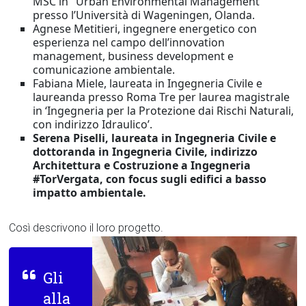
MSC in ‘ Urban Environmental Management’
presso l’Università di Wageningen, Olanda.
Agnese Metitieri, ingegnere energetico con
esperienza nel campo dell’innovation
management, business development e
comunicazione ambientale.
Fabiana Miele, laureata in Ingegneria Civile e
laureanda presso Roma Tre per laurea magistrale
in ‘Ingegneria per la Protezione dai Rischi Naturali,
con indirizzo Idraulico’.
Serena Piselli, laureata in Ingegneria Civile e
dottoranda in Ingegneria Civile, indirizzo
Architettura e Costruzione a Ingegneria
#TorVergata, con focus sugli edifici a basso
impatto ambientale.
Così descrivono il loro progetto.
Gli
alla