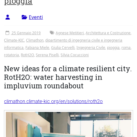
pioggia
Tor
Vergata
Eventi
25 Gennaio 2019
Agnese Metitieri
,
Architettura e Costruzione
,
Climate-KIC
,
Climathon
,
dipartimento di ingegneria civile e ingegneria
informatica
,
Fabiana Miele
,
Giulia Cervelli
,
Ingegneria Civile
,
pioggia
,
roma
,
rotatoria
,
RotH2O
,
Serena Piselli
,
Silvia Cocuccioni
New ideas for a climate resilient city.
RotH2O: water harvesting in
impluvium roundabout
climathon.climate-kic.org/en/solutions/roth2o