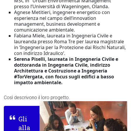
MSC in ‘ Urban Environmental Management’
presso l’Università di Wageningen, Olanda.
Agnese Metitieri, ingegnere energetico con
esperienza nel campo dell’innovation
management, business development e
comunicazione ambientale.
Fabiana Miele, laureata in Ingegneria Civile e
laureanda presso Roma Tre per laurea magistrale
in ‘Ingegneria per la Protezione dai Rischi Naturali,
con indirizzo Idraulico’.
Serena Piselli, laureata in Ingegneria Civile e
dottoranda in Ingegneria Civile, indirizzo
Architettura e Costruzione a Ingegneria
#TorVergata, con focus sugli edifici a basso
impatto ambientale.
Così descrivono il loro progetto.
Gli
alla