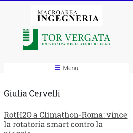
Vai
al
contenuto
Macroarea
di
Ingegneria
–
Menu
Università
degli
Giulia Cervelli
Studi
di
RotH2O a Climathon-Roma: vince
la rotatoria smart contro la
Roma