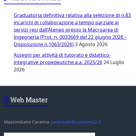
Graduatoria definitiva relativa alla selezione di n.83
incarichi di collaborazione a tempo parziale ai
servizi resi dall’Ateneo presso la Macroarea di
Ingegneria (Prot. n. 0033669 del 22 giugno 2026 –
Disposizione n.1063/2026)
3 Agosto 2026
Assegni per attività di tutorato e didattico-
integrative propedeutiche a.a. 2025/26
24 Luglio
2026
Web Master
Massimiliano Caramia
caramia@dii.uniroma2.it