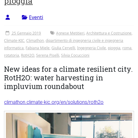
pioggia
Tor
Vergata
Eventi
25 Gennaio 2019
Agnese Metitieri
,
Architettura e Costruzione
,
Climate-KIC
,
Climathon
,
dipartimento di ingegneria civile e ingegneria
informatica
,
Fabiana Miele
,
Giulia Cervelli
,
Ingegneria Civile
,
pioggia
,
roma
,
rotatoria
,
RotH2O
,
Serena Piselli
,
Silvia Cocuccioni
New ideas for a climate resilient city.
RotH2O: water harvesting in
impluvium roundabout
climathon.climate-kic.org/en/solutions/roth2o