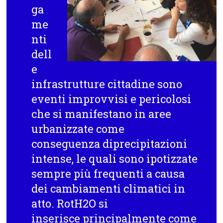
ga
me
nti
dell
e
infrastrutture cittadine sono
eventi improvvisi e pericolosi
che si manifestano in aree
urbanizzate come
conseguenza diprecipitazioni
intense, le quali sono ipotizzate
sempre più frequenti a causa
dei cambiamenti climatici in
atto. RotH2O si
inserisce principalmente come