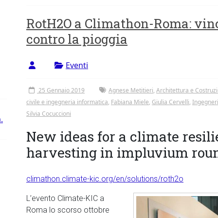
RotH2O a Climathon-Roma: vince
contro la pioggia
Eventi
25 Gennaio 2019
Agnese Metitieri
,
Architettura e Costruz
civile e ingegneria informatica
,
Fabiana Miele
,
Giulia Cervelli
,
Ingegneri
Silvia Cocuccioni
.
New ideas for a climate resili
harvesting in impluvium rou
climathon.climate-kic.org/en/solutions/roth2o
L’evento Climate-KIC a
Roma lo scorso ottobre