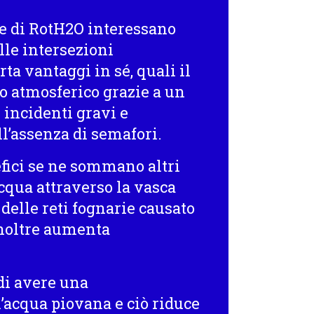
one di RotH2O interessano
elle intersezioni
ta vantaggi in sé, quali il
 atmosferico grazie a un
i incidenti gravi e
ll’assenza di semafori.
efici se ne sommano altri
acqua attraverso la vasca
 delle reti fognarie causato
inoltre aumenta
di avere una
l’acqua piovana e ciò riduce