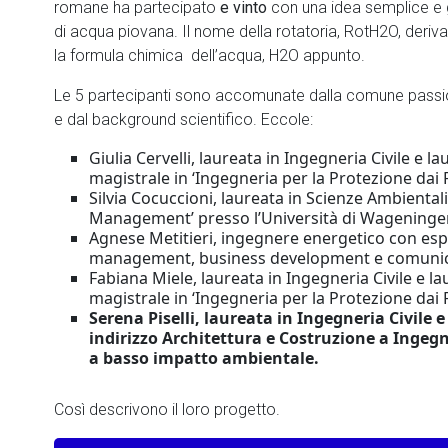
romane ha partecipato
e vinto
con una idea semplice e g
di acqua piovana. Il nome della rotatoria, RotH2O, deriv
la formula chimica dell’acqua, H2O appunto.
Le 5 partecipanti sono accomunate dalla comune passio
e dal background scientifico. Eccole:
Giulia Cervelli, laureata in Ingegneria Civile e
magistrale in ‘Ingegneria per la Protezione dai Ri
Silvia Cocuccioni, laureata in Scienze Ambienta
Management’ presso l’Università di Wageninge
Agnese Metitieri, ingegnere energetico con esp
management, business development e comunic
Fabiana Miele, laureata in Ingegneria Civile e 
magistrale in ‘Ingegneria per la Protezione dai Ri
Serena Piselli, laureata in Ingegneria Civile 
indirizzo Architettura e Costruzione a Ingegn
a basso impatto ambientale.
Così descrivono il loro progetto.