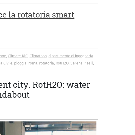
 la rotatoria smart
ione
,
Climate-KIC
,
Climathon
,
dipartimento di ingegneria
a Civile
,
pioggia
,
roma
,
rotatoria
,
RotH2O
,
Serena Piselli
,
ent city. RotH2O: water
ndabout