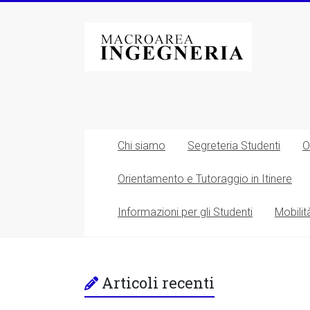
Vai
al
Macroarea
contenuto
di
Ingegneria
–
Università
Chi siamo
Segreteria Studenti
O
degli
Orientamento e Tutoraggio in Itinere
Studi
Informazioni per gli Studenti
Mobilit
di
Roma
Tor
Articoli recenti