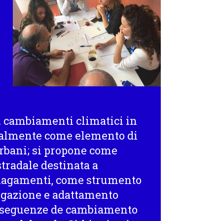
i cambiamenti climatici in
ipalmente come elemento di
rbani; si propone come
stradale destinata a
allagamenti, come strumento
tigazione e adattamento
 conseguenze de cambiamento