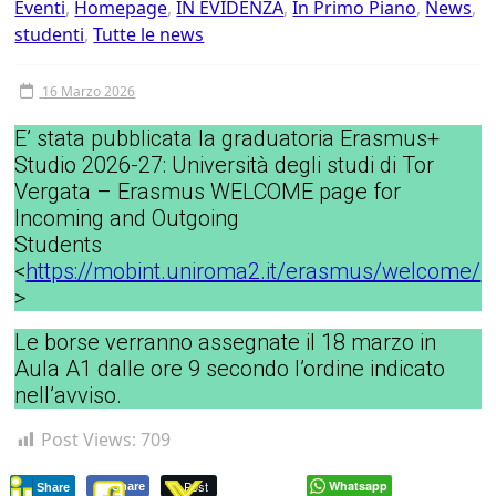
Tor
Eventi
,
Homepage
,
IN EVIDENZA
,
In Primo Piano
,
News
,
studenti
,
Tutte le news
Vergata
16 Marzo 2026
E’ stata pubblicata la graduatoria Erasmus+
Studio 2026-27: Università degli studi di Tor
Vergata – Erasmus WELCOME page for
Incoming and Outgoing
Students
<
https://mobint.uniroma2.it/erasmus/welcome/
>
Le borse verranno assegnate il 18 marzo in
Aula A1 dalle ore 9 secondo l’ordine indicato
nell’avviso.
Post Views:
709
Post
Whatsapp
Share
Share