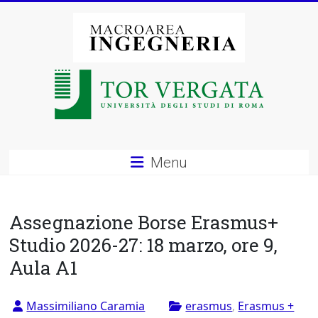
Vai
al
contenuto
Macroarea
di
Ingegneria
–
Menu
Università
degli
Assegnazione Borse Erasmus+
Studi
Studio 2026-27: 18 marzo, ore 9,
Aula A1
di
Roma
Massimiliano Caramia
erasmus
,
Erasmus +