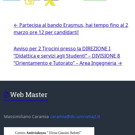
←
Partecipa al bando Erasmus, hai tempo fino al 2
marzo ore 12 per candidarti!
Avviso per 2 Tirocini presso la DIREZIONE I
“Didattica e servizi agli Studenti” – DIVISIONE 8
“Orientamento e Tutorato” – Area Ingegneria
→
Web Master
Massimiliano Caramia
caramia@dii.uniroma2.it