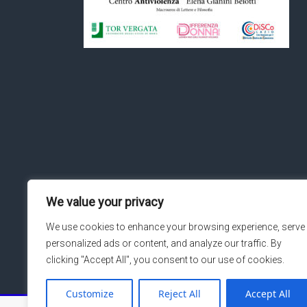
We value your privacy
We use cookies to enhance your browsing experience, serve
personalized ads or content, and analyze our traffic. By
clicking "Accept All", you consent to our use of cookies.
Customize
Reject All
Accept All