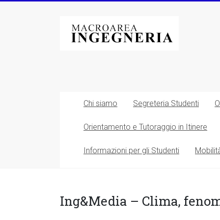
Vai
al
Macroarea
contenuto
di
Ingegneria
–
Università
Chi siamo
Segreteria Studenti
O
degli
Orientamento e Tutoraggio in Itinere
Studi
Informazioni per gli Studenti
Mobilit
di
Roma
Tor
Ing&Media – Clima, fenom