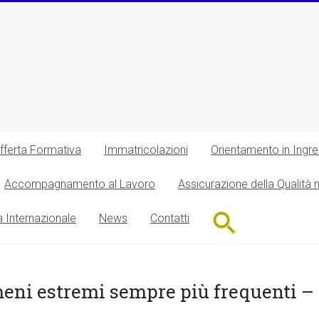
fferta Formativa
Immatricolazioni
Orientamento in Ingr
Accompagnamento al Lavoro
Assicurazione della Qualità 
Search
à Internazionale
News
Contatti
for:
Search Button
eni estremi sempre più frequenti 