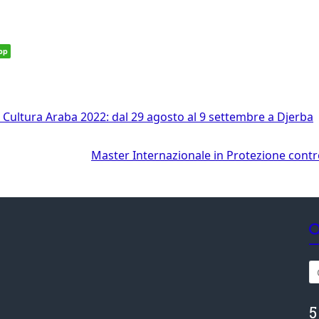
pp
Cultura Araba 2022: dal 29 agosto al 9 settembre a Djerba
Master Internazionale in Protezione contro 
5