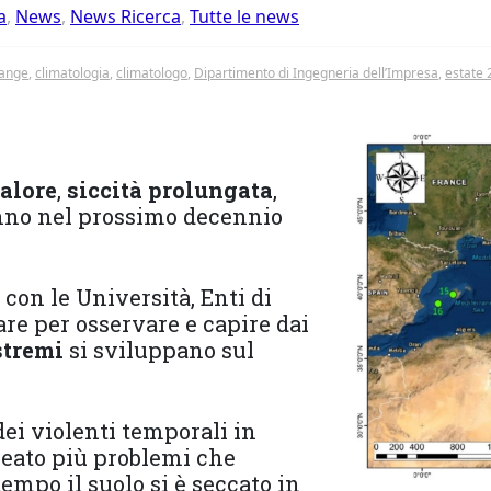
a
,
News
,
News Ricerca
,
Tutte le news
hange
,
climatologia
,
climatologo
,
Dipartimento di Ingegneria dell’Impresa
,
estate 
calore
,
siccità prolungata
,
no nel prossimo decennio
 con le Università, Enti di
are per osservare e capire dai
stremi
si sviluppano sul
dei violenti temporali in
creato più problemi che
empo il suolo si è seccato in