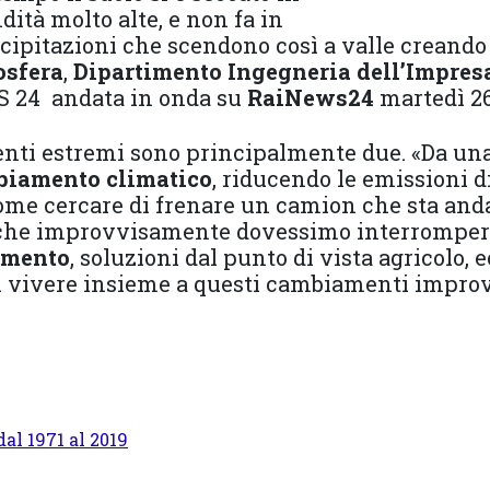
dità molto alte, e non fa in
ecipitazioni che scendono così a valle creand
osfera
,
Dipartimento
Ingegneria dell’Impres
S 24 andata in onda su
RaiNews24
martedì 26
venti estremi sono principalmente due. «Da un
biamento climatico
, riducendo le emissioni di
come cercare di frenare un camion che sta and
nche improvvisamente dovessimo interrompere 
amento
, soluzioni dal punto di vista agricolo,
i vivere insieme a questi cambiamenti improv
dal 1971 al 2019