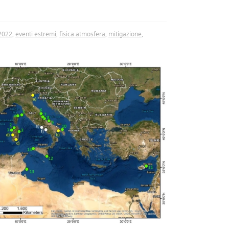
2022
,
eventi estremi
,
fisica atmosfera
,
mitigazione
,