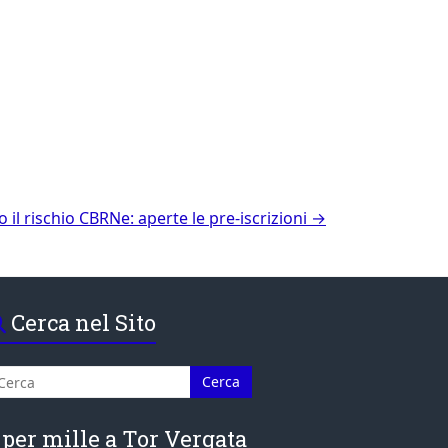
il rischio CBRNe: aperte le pre-iscrizioni
→
Cerca nel Sito
 per mille a Tor Vergata