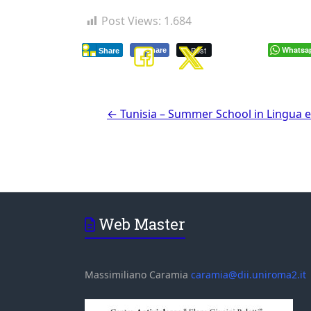
Post Views:
1.684
Post
Whatsa
Share
Share
←
Tunisia – Summer School in Lingua e 
Web Master
Massimiliano Caramia
caramia@dii.uniroma2.it