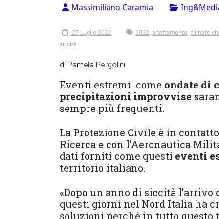
Vergata
Massimiliano Caramia
Ing&Medi
27 Luglio 2022
2022
,
adattamento
,
climate c
siccità
di Pamela Pergolini
Eventi estremi come
ondate di 
precipitazioni improvvise
saran
sempre più frequenti.
La Protezione Civile è in contatto
Ricerca e con l’Aeronautica Milit
dati forniti come questi
eventi e
territorio italiano.
«Dopo un anno di siccità l’arrivo 
questi giorni nel Nord Italia ha 
soluzioni perché in tutto questo t