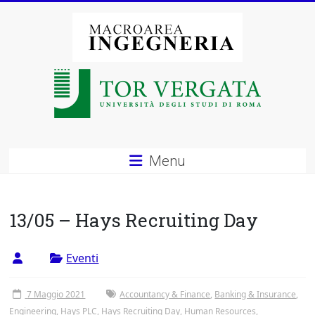
Vai
al
contenuto
Macroarea
di
Ingegneria
–
Menu
Università
degli
13/05 – Hays Recruiting Day
Studi
Eventi
di
Roma
7 Maggio 2021
Accountancy & Finance
,
Banking & Insurance
,
Engineering
,
Hays PLC
,
Hays Recruiting Day
,
Human Resources
,