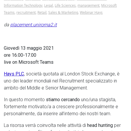
Tor
Information Technology
,
Legal
,
Life Sciences
,
management
,
Microsoft
Vergata
Teams
,
recruitment
,
Retail
,
Sales & Marketing
,
Webinar Hays
da
placement.uniroma2.it
Giovedì 13 maggio 2021
ore 16.00-17.00
live on Microsoft Teams
Hays PLC
, società quotata al London Stock Exchange, è
uno dei leader mondiali nel Recruitment specializzato in
ambito del Middle e Senior Management.
In questo momento
stiamo cercando
uno/una stagista,
fortemente motivato/a a crescere professionalmente e
personalmente, da inserire all’interno dei nostri team.
La risorsa verrà coinvolta nelle attività di
head hunting
per