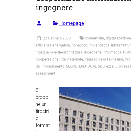
Vergata
ingegnere
Homepage
22 Gennaio 2020
connettività
,
digitalizzazion
efficienza energetica
,
honeypot
,
impiantistica
,
infrastruttu
ingegneria edile-architettura
,
ingegneria informatica
,
l’In
Cooperazione Internazionale
,
Palazzo della Farnesina
,
Pro
del Procedimento
,
SEGRETERIA DGAI
,
Sicurezza
,
Sicurezza
assessment
Si
propo
ne un
tirocini
o
format