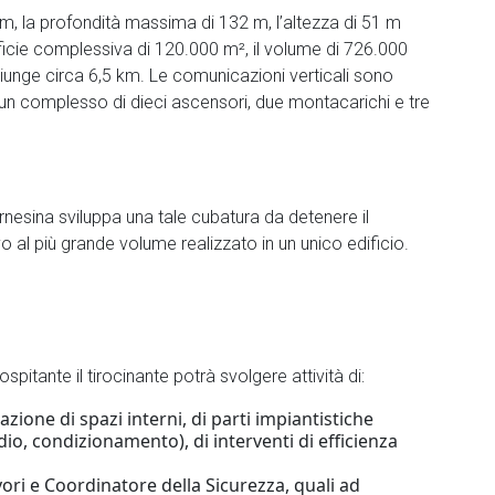
 m, la profondità massima di 132 m, l’altezza di 51 m
erficie complessiva di 120.000 m², il volume di 726.000
iunge circa 6,5 km. Le comunicazioni verticali sono
a un complesso di dieci ascensori, due montacarichi e tre
arnesina sviluppa una tale cubatura da detenere il
o al più grande volume realizzato in un unico edificio.
pitante il tirocinante potrà svolgere attività di:
zione di spazi interni, di parti impiantistiche
dio, condizionamento), di interventi di efficienza
vori e Coordinatore della Sicurezza, quali ad