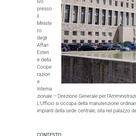
ivo
presso
il
Ministe
ro
degli
Affari
Esteri
e della
Coope
razion
e
Interna
zionale – Direzione Generale per l’Amministrazi
L’Ufficio si occupa della manutenzione ordinaria
impianti della sede centrale, sita nel palazzo d
CONTESTO