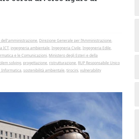
e dell'amministrazione
,
Direzione Generale per l’Amministrazione
,
ra ICT
,
ingegneria ambientale
,
Ingegneria Civile
,
Ingegneria Edile
,
formatica e le Comunicazioni
,
Ministero degli Esteri e della
blem solving
,
progettazione
,
ristrutturazione
,
RUP Responsabile Unico
 Informatica
,
sostenibilità ambientale
,
tirocini
,
vulnerability