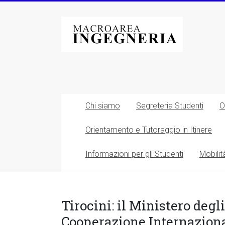
Vai
al
Macroarea
contenuto
di
Ingegneria
–
Università
Chi siamo
Segreteria Studenti
O
degli
Orientamento e Tutoraggio in Itinere
Studi
Informazioni per gli Studenti
Mobilit
di
Roma
Tor
Tirocini: il Ministero degli
Cooperazione Internazional