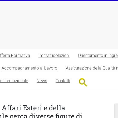
fferta Formativa
Immatricolazioni
Orientamento in Ingr
Accompagnamento al Lavoro
Assicurazione della Qualità 
Search
à Internazionale
News
Contatti
for:
Search Button
 Affari Esteri e della
e cerca diverse figure di