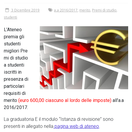
Tor
3 Dicembre 2019
a.a 2016/2017
,
merito
,
Premi di studio
,
Vergata
studenti
L’Ateneo
premia gli
studenti
migliori
Pre
mi di studio
a studenti
iscritti in
presenza di
particolari
requisiti di
merito
(euro 600,00 ciascuno al lordo delle imposte)
all’a.a
2016/2017.
La graduatoria E il modulo “Istanza di revisione” sono
presenti in allegato nella
pagina web di ateneo
.