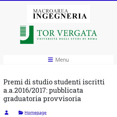
Vai
al
contenuto
Macroarea
di
Ingegneria
–
Menu
Università
degli
Premi di studio studenti iscritti
Studi
a.a.2016/2017: pubblicata
graduatoria provvisoria
di
Roma
Homepage