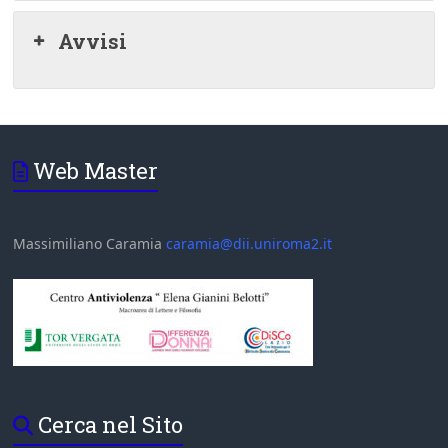
Avvisi
Web Master
Massimiliano Caramia
caramia@dii.uniroma2.it
Cerca nel Sito