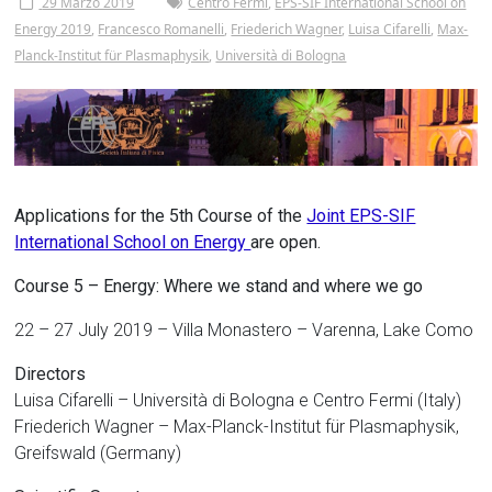
Tor
29 Marzo 2019
Centro Fermi
,
EPS-SIF International School on
Energy 2019
,
Francesco Romanelli
,
Friederich Wagner
,
Luisa Cifarelli
,
Max-
Vergata
Planck-Institut für Plasmaphysik
,
Università di Bologna
Applications for the 5th Course of the
Joint EPS-SIF
International School on Energy
are open.
Course 5 – Energy: Where we stand and where we go
22 – 27 July 2019 – Villa Monastero – Varenna, Lake Como
Directors
Luisa Cifarelli – Università di Bologna e Centro Fermi (Italy)
Friederich Wagner – Max-Planck-Institut für Plasmaphysik,
Greifswald (Germany)