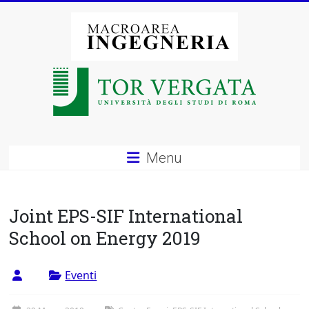
Vai
al
contenuto
Macroarea
di
Ingegneria
–
Menu
Università
degli
Joint EPS-SIF International
Studi
School on Energy 2019
di
Eventi
Roma