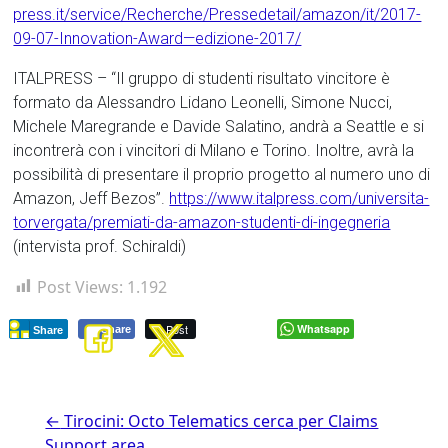
press.it/service/Recherche/Pressedetail/amazon/it/2017-
09-07-Innovation-Award—edizione-2017/
ITALPRESS – “Il gruppo di studenti risultato vincitore è
formato da Alessandro Lidano Leonelli, Simone Nucci,
Michele Maregrande e Davide Salatino, andrà a Seattle e si
incontrerà con i vincitori di Milano e Torino. Inoltre, avrà la
possibilità di presentare il proprio progetto al numero uno di
Amazon, Jeff Bezos”.
https://www.italpress.com/universita-
torvergata/premiati-da-amazon-studenti-di-ingegneria
(intervista prof. Schiraldi)
Post Views:
1.192
Post
Whatsapp
Share
Share
←
Tirocini: Octo Telematics cerca per Claims
Support area