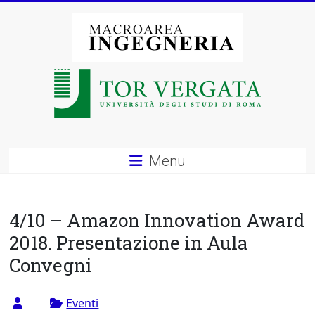
Vai
al
contenuto
Macroarea
di
Ingegneria
–
Menu
Università
degli
4/10 – Amazon Innovation Award
Studi
2018. Presentazione in Aula
Convegni
di
Roma
Eventi