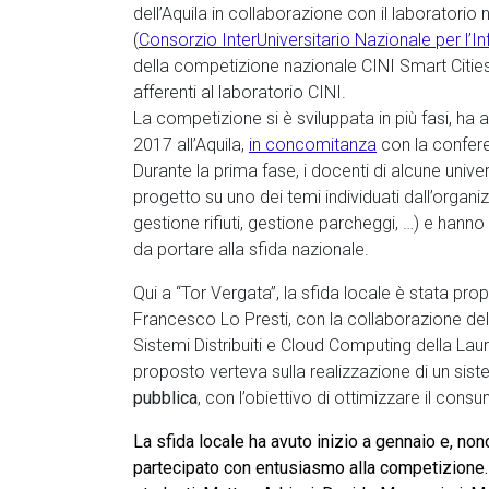
dell’Aquila in collaborazione con il laboratori
(
Consorzio InterUniversitario Nazionale per l’I
della competizione nazionale CINI Smart Cities U
afferenti al laboratorio CINI.
La competizione si è sviluppata in più fasi, ha a
2017 all’Aquila,
in concomitanza
con la confer
Durante la prima fase, i docenti di alcune unive
progetto su uno dei temi individuati dall’organiz
gestione rifiuti, gestione parcheggi, …) e hann
da portare alla sfida nazionale.
Qui a “Tor Vergata”, la sfida locale è stata prop
Francesco Lo Presti, con la collaborazione del
Sistemi Distribuiti e Cloud Computing della Lau
proposto verteva sulla realizzazione di un sist
pubblica
, con l’obiettivo di ottimizzare il con
La sfida locale ha avuto inizio a gennaio e, nono
partecipato con entusiasmo alla competizione. T