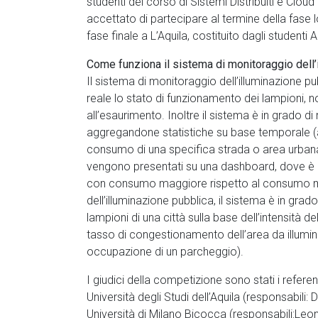
studenti del corso di Sistemi Distribuiti e Clou
accettato di partecipare al termine della fase 
fase finale a L’Aquila, costituito dagli studenti
Come funziona il sistema di monitoraggio dell’
Il sistema di monitoraggio dell’illuminazione pu
reale lo stato di funzionamento dei lampioni,
all’esaurimento. Inoltre il sistema è in grado 
aggregandone statistiche su base temporale (ad
consumo di una specifica strada o area urbana).
vengono presentati su una dashboard, dove è pos
con consumo maggiore rispetto al consumo medio
dell’illuminazione pubblica, il sistema è in grad
lampioni di una città sulla base dell’intensità d
tasso di congestionamento dell’area da illuminare
occupazione di un parcheggio).
I giudici della competizione sono stati i refere
Università degli Studi dell’Aquila (responsabili
Università di Milano Bicocca (responsabili:Leo