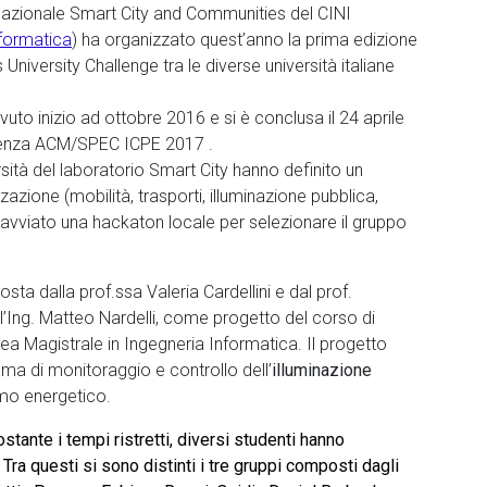
o nazionale Smart City and Communities del CINI
nformatica
) ha organizzato quest’anno la prima edizione
niversity Challenge tra le diverse università italiane
vuto inizio ad ottobre 2016 e si è conclusa il 24 aprile
enza ACM/SPEC ICPE 2017 .
rsità del laboratorio Smart City hanno definito un
zazione (mobilità, trasporti, illuminazione pubblica,
o avviato una hackaton locale per selezionare il gruppo
osta dalla prof.ssa Valeria Cardellini e dal prof.
l’Ing. Matteo Nardelli, come progetto del corso di
rea Magistrale in Ingegneria Informatica. Il progetto
ema di monitoraggio e controllo dell’
illuminazione
sumo energetico.
stante i tempi ristretti, diversi studenti hanno
ra questi si sono distinti i tre gruppi composti dagli