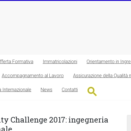
fferta Formativa
Immatricolazioni
Orientamento in Ingr
Accompagnamento al Lavoro
Assicurazione della Qualità 
Search
à Internazionale
News
Contatti
for:
Search Button
ity Challenge 2017: ingegneria
nale