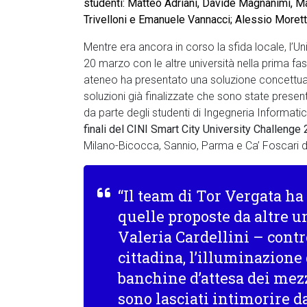
studenti: Matteo Adriani, Davide Magnanimi, Ma
Trivelloni e Emanuele Vannacci; Alessio Morett
Mentre era ancora in corso la sfida locale, l’Un
20 marzo con le altre università nella prima fa
ateneo ha presentato una soluzione concettual
soluzioni già finalizzate che sono state present
da parte degli studenti di Ingegneria Informati
finali del CINI Smart City University Challenge
Milano-Bicocca, Sannio, Parma e Ca’ Foscari d
“Il team di Tor Vergata ha
quelle proposte da altre 
Valeria Cardellini – cont
cittadina, l’illuminazione 
banchine d’attesa dei mezzi
sono lasciati intimorire d