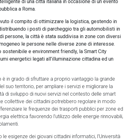
telligente di una città italiana in occasione di un evento
epubblica a Roma.
avuto il compito di ottimizzare la logistica, gestendo in
istribuendo i posti di parcheggio tra gli automobilisti in
si di persone, la città è stata suddivisa in zone con diversi
o omogeneo le persone nelle diverse zone di interesse.
sostenibile e environment friendly, la Smart City
mi energetici legati all’illuminazione cittadina ed un
 è in grado di sfruttare a proprio vantaggio la grande
el suo territorio, per ampliare i servizi e migliorare la
lità di sviluppo di nuovi servizi nel contesto delle smart
e collettive dei cittadini potrebbero regolare in modo
differenziare le frequenze dei trasporti pubblici per zone ed
gia elettrica favorendo l’utilizzo delle energie rinnovabili,
golamenti.
 le esigenze dei giovani cittadini informatici, l’Università