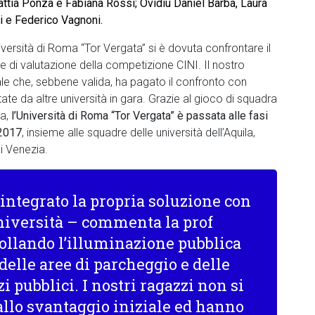
ttia Ponza e Fabiana Rossi; Ovidiu Daniel Barba, Laura
i e Federico Vagnoni.
iversità di Roma “Tor Vergata” si è dovuta confrontare il
se di valutazione della competizione CINI. Il nostro
e che, sebbene valida, ha pagato il confronto con
ate da altre università in gara. Grazie al gioco di squadra
ca,
l’Università di Roma “Tor Vergata” è passata alle fasi
 2017
, insieme alle squadre delle università dell’Aquila,
i Venezia.
 integrato la propria soluzione con
università – commenta la prof
rollando l’illuminazione pubblica
delle aree di parcheggio e delle
 pubblici. I nostri ragazzi non si
allo svantaggio iniziale ed hanno