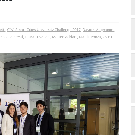
etti
,
CINI Smart Cities University Challenge 2017
,
Davide Magnanimi
,
cesco lo presti
,
Laura Trivelloni
,
Matteo Adriani
,
Mattia Ponza
,
Ovidiu