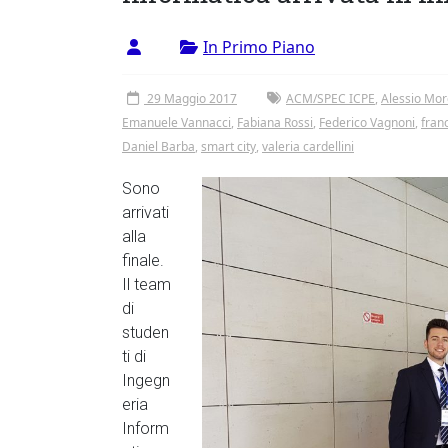
Vergata
In Primo Piano
29 Maggio 2017
ACM/SPEC ICPE
,
Alessio Mor
Emanuele Vannacci
,
Fabiana Rossi
,
Federico Vagnoni
,
fran
Daniel Barba
,
smart city
,
valeria cardellini
Sono
arrivati
alla
finale.
Il team
di
studen
ti di
Ingegn
eria
Inform