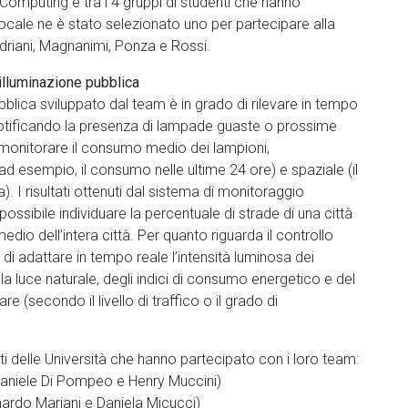
d Computing e tra i 4 gruppi di studenti che hanno
locale ne è stato selezionato uno per partecipare alla
 Adriani, Magnanimi, Ponza e Rossi.
illuminazione pubblica
bblica sviluppato dal team è in grado di rilevare in tempo
 notificando la presenza di lampade guaste o prossime
di monitorare il consumo medio dei lampioni,
 esempio, il consumo nelle ultime 24 ore) e spaziale (il
 I risultati ottenuti dal sistema di monitoraggio
sibile individuare la percentuale di strade di una città
 dell’intera città. Per quanto riguarda il controllo
o di adattare in tempo reale l’intensità luminosa dei
ella luce naturale, degli indici di consumo energetico e del
 (secondo il livello di traffico o il grado di
nti delle Università che hanno partecipato con i loro team:
: Daniele Di Pompeo e Henry Muccini)
nardo Mariani e Daniela Micucci)