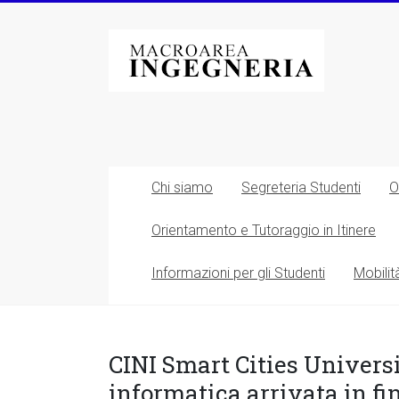
Vai
al
Macroarea
contenuto
di
Ingegneria
–
Università
Chi siamo
Segreteria Studenti
O
degli
Orientamento e Tutoraggio in Itinere
Studi
Informazioni per gli Studenti
Mobilit
di
Roma
Tor
CINI Smart Cities Univers
informatica arrivata in fi