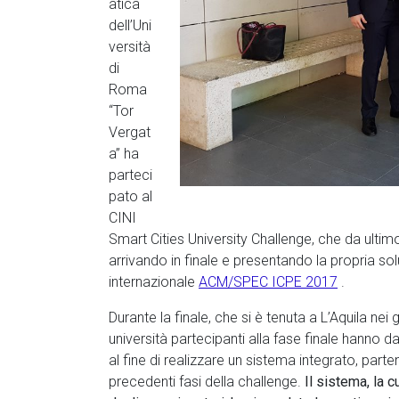
atica
dell’Uni
versità
di
Roma
“Tor
Vergat
a” ha
parteci
pato al
CINI
Smart Cities University Challenge, che da ultimo si
arrivando in finale e presentando la propria so
internazionale
ACM/SPEC ICPE 2017
.
Durante la finale, che si è tenuta a L’Aquila nei g
università partecipanti alla fase finale hanno da
al fine di realizzare un sistema integrato, part
precedenti fasi della challenge.
Il sistema, la c