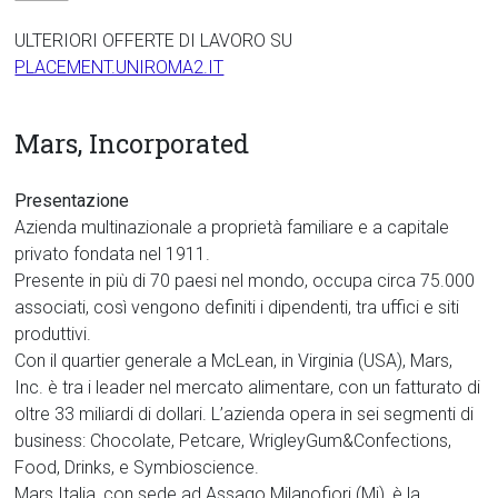
Tor
ULTERIORI OFFERTE DI LAVORO SU
Vergata
PLACEMENT.UNIROMA2.IT
Mars, Incorporated
Presentazione
Azienda multinazionale a proprietà familiare e a capitale
privato fondata nel 1911.
Presente in più di 70 paesi nel mondo, occupa circa 75.000
associati, così vengono definiti i dipendenti, tra uffici e siti
produttivi.
Con il quartier generale a McLean, in Virginia (USA), Mars,
Inc. è tra i leader nel mercato alimentare, con un fatturato di
oltre 33 miliardi di dollari. L’azienda opera in sei segmenti di
business: Chocolate, Petcare, WrigleyGum&Confections,
Food, Drinks, e Symbioscience.
Mars Italia, con sede ad Assago Milanofiori (Mi), è la