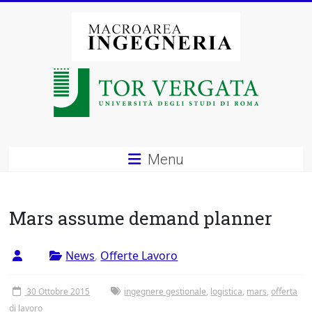
Vai
al
contenuto
Macroarea
di
Ingegneria
–
Menu
Università
degli
Mars assume demand planner
Studi
News
,
Offerte Lavoro
di
Roma
30 Ottobre 2015
ingegnere gestionale
,
logistica
,
mars
,
offerta
di lavoro