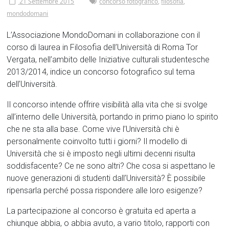
Tor
21 Settembre 2015
concorso fotografico
,
filosofia
,
mondodomani
Vergata
L’Associazione MondoDomani in collaborazione con il
corso di laurea in Filosofia dell’Università di Roma Tor
Vergata, nell’ambito delle Iniziative culturali studentesche
2013/2014, indice un concorso fotografico sul tema
dell’Università.
Il concorso intende offrire visibilità alla vita che si svolge
all’interno delle Università, portando in primo piano lo spirito
che ne sta alla base. Come vive l’Università chi è
personalmente coinvolto tutti i giorni? Il modello di
Università che si è imposto negli ultimi decenni risulta
soddisfacente? Ce ne sono altri? Che cosa si aspettano le
nuove generazioni di studenti dall’Università? È possibile
ripensarla perché possa rispondere alle loro esigenze?
La partecipazione al concorso è gratuita ed aperta a
chiunque abbia, o abbia avuto, a vario titolo, rapporti con