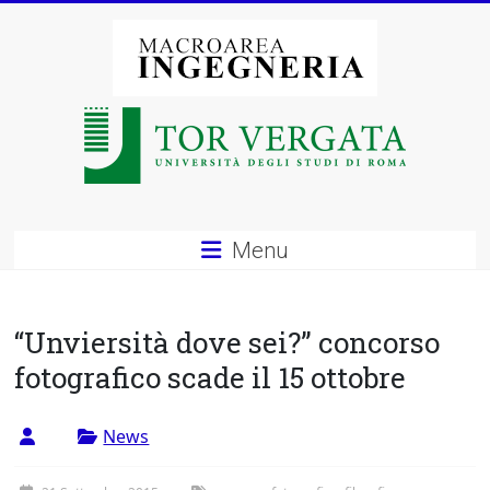
Vai
al
contenuto
Macroarea
di
Ingegneria
–
Menu
Università
degli
“Unviersità dove sei?” concorso
Studi
fotografico scade il 15 ottobre
di
News
Roma