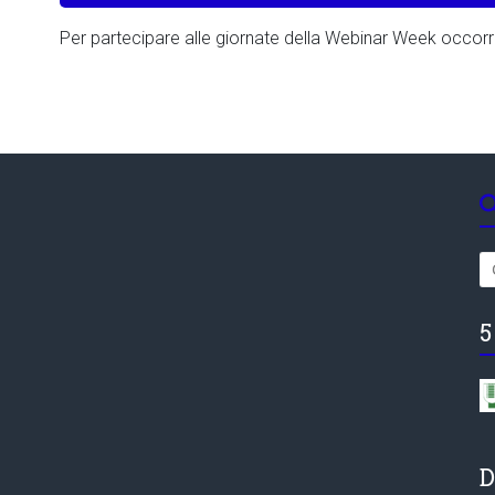
Per partecipare alle giornate della Webinar Week occorre
5
D