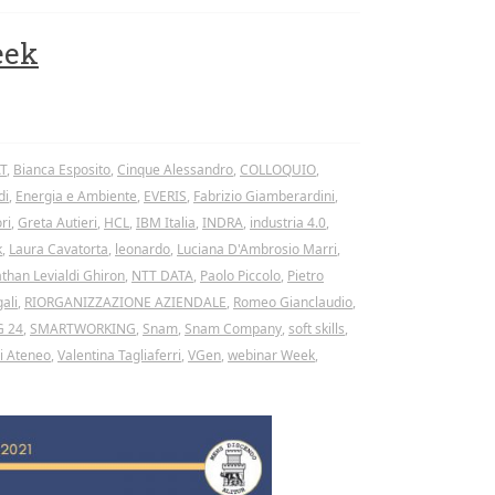
eek
T
,
Bianca Esposito
,
Cinque Alessandro
,
COLLOQUIO
,
di
,
Energia e Ambiente
,
EVERIS
,
Fabrizio Giamberardini
,
ri
,
Greta Autieri
,
HCL
,
IBM Italia
,
INDRA
,
industria 4.0
,
k
,
Laura Cavatorta
,
leonardo
,
Luciana D'Ambrosio Marri
,
than Levialdi Ghiron
,
NTT DATA
,
Paolo Piccolo
,
Pietro
ali
,
RIORGANIZZAZIONE AZIENDALE
,
Romeo Gianclaudio
,
G 24
,
SMARTWORKING
,
Snam
,
Snam Company
,
soft skills
,
di Ateneo
,
Valentina Tagliaferri
,
VGen
,
webinar Week
,