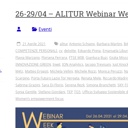
26-29/04 – ALITUR Webinar W
Eventi
21 Aprile 2021
alitur
,
Antonio Schiano
,
Barbara Martini
,
BA
COMPETENZE PERSONALI
,
cv
,
deloitte
,
Edoardo Pigna
,
Emanuela Libur
Flavia Marzano
,
Floriana Ferrara
,
FTSE MIB
,
Gianluca Buzi
,
Giulia Misso
INNOVAZIONE GREEN
,
Inwit
,
ION Analytics
,
Jacopo Trevisani
,
Just Knoc
.
M4U
,
Matteo Ergasti
,
Michela Vellini
,
Michele Rozzi
,
Monica Peruzzi
,
Na
Scarpino
,
Porta Futuro Lazio Tor Vergata
,
Renata Mele
,
Riccardo Madrig
Sabrina Grazini
,
Sara Di Florio
,
Serena Rezk
,
Simona Branchetti
,
SKY-T
Sonia Gentile
,
Stefano Giordani
,
TEP
,
TG5
,
Ufficio Sviluppo Sostenibile 
Women’s empowerment focus