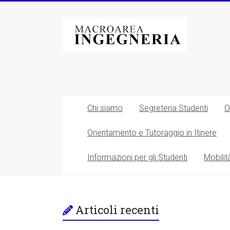
Vai
al
Macroarea
contenuto
di
Ingegneria
–
Università
Chi siamo
Segreteria Studenti
O
degli
Orientamento e Tutoraggio in Itinere
Studi
Informazioni per gli Studenti
Mobilit
di
Roma
Tor
Articoli recenti