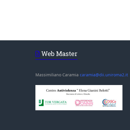
Web Master
Massimiliano Caramia
caramia@dii.uniroma2.it