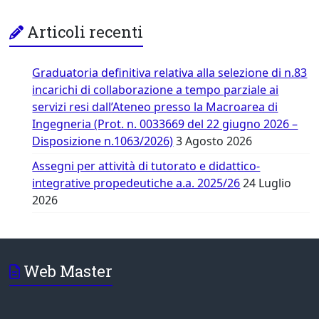
Articoli recenti
Graduatoria definitiva relativa alla selezione di n.83
incarichi di collaborazione a tempo parziale ai
servizi resi dall’Ateneo presso la Macroarea di
Ingegneria (Prot. n. 0033669 del 22 giugno 2026 –
Disposizione n.1063/2026)
3 Agosto 2026
Assegni per attività di tutorato e didattico-
integrative propedeutiche a.a. 2025/26
24 Luglio
2026
Web Master