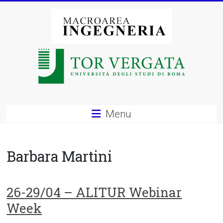
Vai
al
contenuto
Macroarea
di
Ingegneria
–
Menu
Università
degli
Barbara Martini
Studi
di
26-29/04 – ALITUR Webinar
Week
Roma