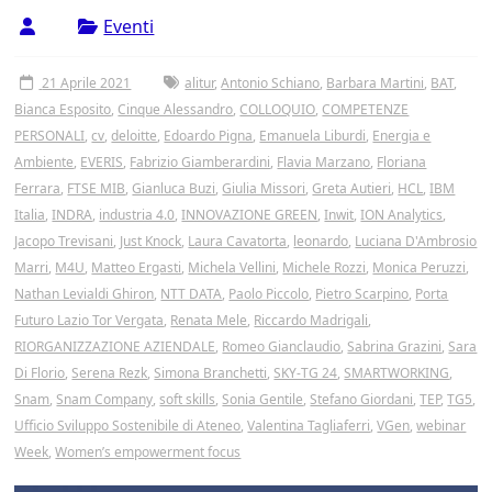
Tor
Eventi
Vergata
21 Aprile 2021
alitur
,
Antonio Schiano
,
Barbara Martini
,
BAT
,
Bianca Esposito
,
Cinque Alessandro
,
COLLOQUIO
,
COMPETENZE
PERSONALI
,
cv
,
deloitte
,
Edoardo Pigna
,
Emanuela Liburdi
,
Energia e
Ambiente
,
EVERIS
,
Fabrizio Giamberardini
,
Flavia Marzano
,
Floriana
Ferrara
,
FTSE MIB
,
Gianluca Buzi
,
Giulia Missori
,
Greta Autieri
,
HCL
,
IBM
Italia
,
INDRA
,
industria 4.0
,
INNOVAZIONE GREEN
,
Inwit
,
ION Analytics
,
Jacopo Trevisani
,
Just Knock
,
Laura Cavatorta
,
leonardo
,
Luciana D'Ambrosio
Marri
,
M4U
,
Matteo Ergasti
,
Michela Vellini
,
Michele Rozzi
,
Monica Peruzzi
,
Nathan Levialdi Ghiron
,
NTT DATA
,
Paolo Piccolo
,
Pietro Scarpino
,
Porta
Futuro Lazio Tor Vergata
,
Renata Mele
,
Riccardo Madrigali
,
RIORGANIZZAZIONE AZIENDALE
,
Romeo Gianclaudio
,
Sabrina Grazini
,
Sara
Di Florio
,
Serena Rezk
,
Simona Branchetti
,
SKY-TG 24
,
SMARTWORKING
,
Snam
,
Snam Company
,
soft skills
,
Sonia Gentile
,
Stefano Giordani
,
TEP
,
TG5
,
Ufficio Sviluppo Sostenibile di Ateneo
,
Valentina Tagliaferri
,
VGen
,
webinar
Week
,
Women’s empowerment focus