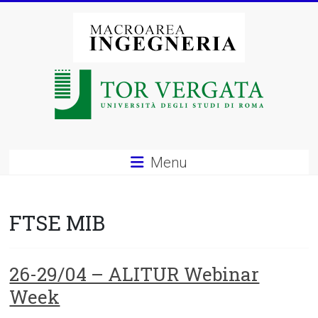
Vai
al
contenuto
Macroarea
di
Ingegneria
–
Menu
Università
degli
FTSE MIB
Studi
di
26-29/04 – ALITUR Webinar
Week
Roma