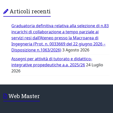
Articoli recenti
Graduatoria definitiva relativa alla selezione di n.83
incarichi di collaborazione a tempo parziale ai
servizi resi dall’Ateneo presso la Macroarea di
Ingegneria (Prot. n. 0033669 del 22 giugno 2026 –
Disposizione n.1063/2026)
3 Agosto 2026
Assegni per attività di tutorato e didattico-
integrative propedeutiche a.a. 2025/26
24 Luglio
2026
Web Master