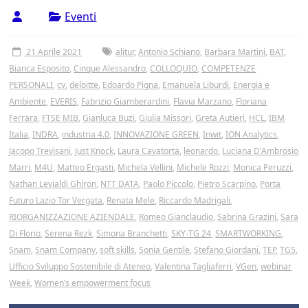
Tor
Eventi
Vergata
21 Aprile 2021
alitur
,
Antonio Schiano
,
Barbara Martini
,
BAT
,
Bianca Esposito
,
Cinque Alessandro
,
COLLOQUIO
,
COMPETENZE
PERSONALI
,
cv
,
deloitte
,
Edoardo Pigna
,
Emanuela Liburdi
,
Energia e
Ambiente
,
EVERIS
,
Fabrizio Giamberardini
,
Flavia Marzano
,
Floriana
Ferrara
,
FTSE MIB
,
Gianluca Buzi
,
Giulia Missori
,
Greta Autieri
,
HCL
,
IBM
Italia
,
INDRA
,
industria 4.0
,
INNOVAZIONE GREEN
,
Inwit
,
ION Analytics
,
Jacopo Trevisani
,
Just Knock
,
Laura Cavatorta
,
leonardo
,
Luciana D'Ambrosio
Marri
,
M4U
,
Matteo Ergasti
,
Michela Vellini
,
Michele Rozzi
,
Monica Peruzzi
,
Nathan Levialdi Ghiron
,
NTT DATA
,
Paolo Piccolo
,
Pietro Scarpino
,
Porta
Futuro Lazio Tor Vergata
,
Renata Mele
,
Riccardo Madrigali
,
RIORGANIZZAZIONE AZIENDALE
,
Romeo Gianclaudio
,
Sabrina Grazini
,
Sara
Di Florio
,
Serena Rezk
,
Simona Branchetti
,
SKY-TG 24
,
SMARTWORKING
,
Snam
,
Snam Company
,
soft skills
,
Sonia Gentile
,
Stefano Giordani
,
TEP
,
TG5
,
Ufficio Sviluppo Sostenibile di Ateneo
,
Valentina Tagliaferri
,
VGen
,
webinar
Week
,
Women’s empowerment focus