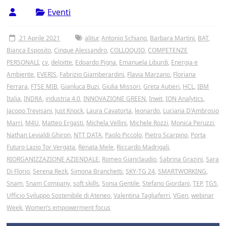
Tor
Eventi
Vergata
21 Aprile 2021
alitur
,
Antonio Schiano
,
Barbara Martini
,
BAT
,
Bianca Esposito
,
Cinque Alessandro
,
COLLOQUIO
,
COMPETENZE
PERSONALI
,
cv
,
deloitte
,
Edoardo Pigna
,
Emanuela Liburdi
,
Energia e
Ambiente
,
EVERIS
,
Fabrizio Giamberardini
,
Flavia Marzano
,
Floriana
Ferrara
,
FTSE MIB
,
Gianluca Buzi
,
Giulia Missori
,
Greta Autieri
,
HCL
,
IBM
Italia
,
INDRA
,
industria 4.0
,
INNOVAZIONE GREEN
,
Inwit
,
ION Analytics
,
Jacopo Trevisani
,
Just Knock
,
Laura Cavatorta
,
leonardo
,
Luciana D'Ambrosio
Marri
,
M4U
,
Matteo Ergasti
,
Michela Vellini
,
Michele Rozzi
,
Monica Peruzzi
,
Nathan Levialdi Ghiron
,
NTT DATA
,
Paolo Piccolo
,
Pietro Scarpino
,
Porta
Futuro Lazio Tor Vergata
,
Renata Mele
,
Riccardo Madrigali
,
RIORGANIZZAZIONE AZIENDALE
,
Romeo Gianclaudio
,
Sabrina Grazini
,
Sara
Di Florio
,
Serena Rezk
,
Simona Branchetti
,
SKY-TG 24
,
SMARTWORKING
,
Snam
,
Snam Company
,
soft skills
,
Sonia Gentile
,
Stefano Giordani
,
TEP
,
TG5
,
Ufficio Sviluppo Sostenibile di Ateneo
,
Valentina Tagliaferri
,
VGen
,
webinar
Week
,
Women’s empowerment focus