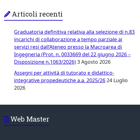
Articoli recenti
Graduatoria definitiva relativa alla selezione di n.83
incarichi di collaborazione a tempo parziale ai
servizi resi dall’Ateneo presso la Macroarea di
Ingegneria (Prot. n. 0033669 del 22 giugno 2026 –
Disposizione n.1063/2026)
3 Agosto 2026
Assegni per attività di tutorato e didattico-
integrative propedeutiche a.a. 2025/26
24 Luglio
2026
Web Master