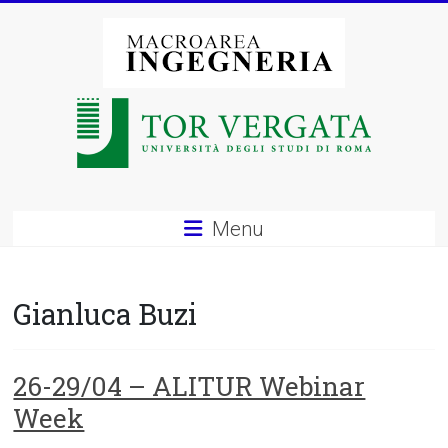
Vai
al
contenuto
Macroarea
di
Ingegneria
–
Menu
Università
degli
Gianluca Buzi
Studi
di
26-29/04 – ALITUR Webinar
Week
Roma