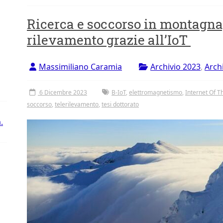
Ricerca e soccorso in montagna
rilevamento grazie all’IoT
Massimiliano Caramia
Archivio 2023
,
Arch
6 Dicembre 2023
B-IoT
,
elettromagnetismo
,
Internet Of T
soccorso
,
telerilevamento
,
tesi dottorato
.