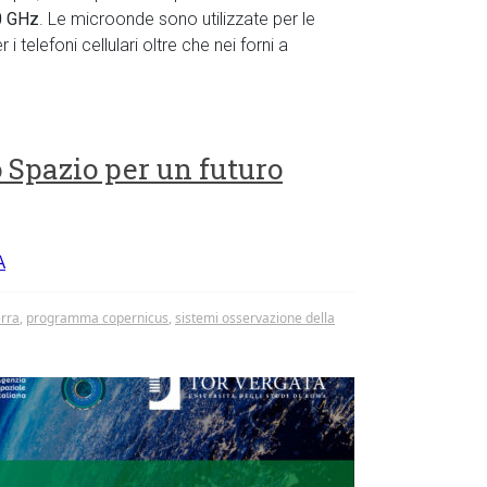
0 GHz
. Le microonde sono utilizzate per le
telefoni cellulari oltre che nei forni a
o Spazio per un futuro
A
erra
,
programma copernicus
,
sistemi osservazione della