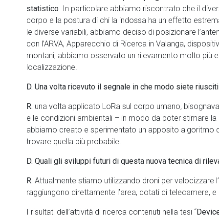
statistico
. In particolare abbiamo riscontrato che il div
corpo e la postura di chi la indossa ha un effetto estr
le diverse variabili, abbiamo deciso di posizionare l’ant
con l’ARVA, Apparecchio di Ricerca in Valanga, dispositi
montani, abbiamo osservato un rilevamento molto più effi
localizzazione.
D. Una volta ricevuto il segnale in che modo siete riuscit
R.
una volta applicato LoRa sul corpo umano, bisognava e
e le condizioni ambientali – in modo da poter stimare l
abbiamo creato e sperimentato un apposito algoritmo che
trovare quella più probabile.
D. Quali gli sviluppi futuri di questa nuova tecnica di ril
R.
Attualmente stiamo utilizzando droni per velocizzare l’
raggiungono direttamente l’area, dotati di telecamere, 
I risultati dell’attività di ricerca contenuti nella tesi “
Device