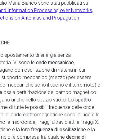
iulio Maria Bianco sono stati pubblicati su
 and Information Processing over Networks
,
ctions on Antennas and Propagation
TICHE
no spostamento di energia senza
eria. Vi sono le
onde meccaniche
,
agano con oscillazione di materia in cui
 un supporto meccanico (mezzo) per essere
de meccaniche sono il suono e il terremoto) e
he
ossia perturbazione del campo magnetico
agano anche nello spazio vuoto. Lo
spettro
eme di tutte le possibili frequenze delle onde
i di onde elettromagnetiche sono la luce e le
o le microonde, i raggi ultravioletti e i raggi X.
tiche è la loro
frequenza di oscillazione
e la
empio, è compresa tra qualche
decina di