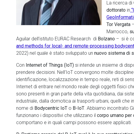
La ricerca di
dottorato
in
“
GeoInformati
Tor Vergata
Marrocco,
su
Aguilar dell’istituto EURAC Research
di
Bolzano
– si è co
and methods for local- and remote-processing bodycentr
2022) nel quale è stato sviluppato un
nuovo sistema di 
Con
Internet of Things (IoT)
si intende un insieme di disp
prendere decisioni. Nell’IoT convergono molte disciplin
identificazione, localizzazione in tempo reale, reti di s
Internet di entrare nel mondo reale degli oggetti fisici ch
sono presenti in gran parte della vita quotidiana, dai sist
industriale, dalla domotica ai trasporti urbani, quelli ch
nome di
Bodycentric IoT
o
B-IoT
. Abbiamo incontrato Gi
funzionano i dispositivi che
utilizzano il
corpo umano per
comportano e in quali campi possono essere applicati.