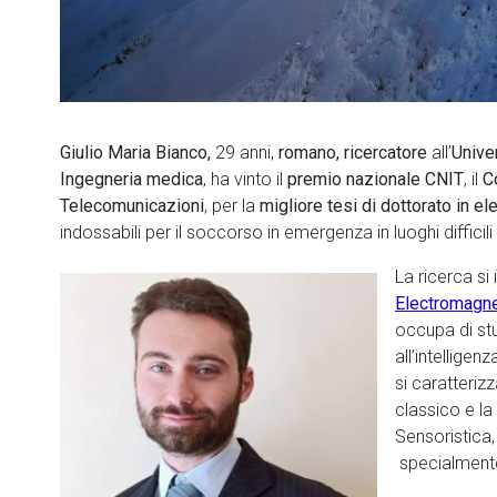
Giulio Maria Bianco,
29 anni,
romano, ricercatore
all’
Unive
Ingegneria medica
, ha
vinto il
premio nazionale
CNIT
, il
C
Telecomunicazioni
, per la
migliore tesi di dottorato in 
indossabili per il soccorso in emergenza in luoghi diffici
La ricerca si 
Electromagne
occupa di stu
all’intelligenz
si caratteriz
classico e la 
Sensoristica,
specialmente