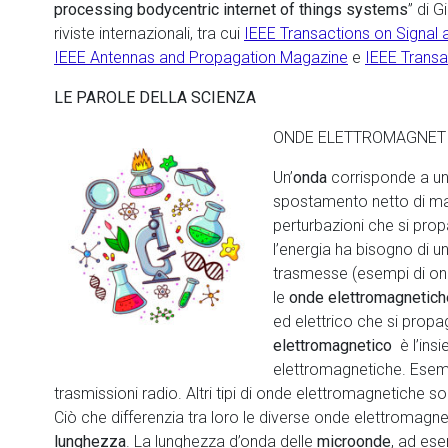
processing bodycentric internet of things systems
” di G
riviste internazionali, tra cui
IEEE Transactions on Signal
IEEE Antennas and Propagation Magazine
e
IEEE Transa
LE PAROLE DELLA SCIENZA
ONDE ELETTROMAGNE
Un’
onda
corrisponde a u
spostamento netto di mat
perturbazioni che si prop
l’energia ha bisogno di
trasmesse (esempi di on
le
onde elettromagnetic
ed elettrico che si prop
elettromagnetico
è l’insi
elettromagnetiche. Esemp
trasmissioni radio. Altri tipi di onde elettromagnetiche son
Ciò che differenzia tra loro le diverse onde elettromagne
lunghezza
. La lunghezza d’onda delle
microonde
, ad es