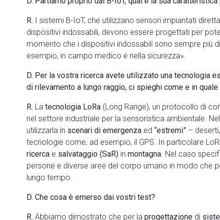
D. Partiamo proprio dal B-IoT, qual è la sua caratteristic
R.
I sistemi B-IoT, che utilizzano sensori impiantati diret
dispositivi indossabili, devono essere progettati per po
momento che i dispositivi indossabili sono sempre più dif
esempio, in campo medico e nella sicurezza».
D. Per la vostra ricerca avete utilizzato una tecnologia 
di rilevamento a lungo raggio,
ci spieghi come e in quale
R.
La
tecnologia LoRa
(Long Range), un protocollo di c
nel settore industriale per la sensoristica ambientale. N
utilizzarla in
scenari di emergenza
ed
“estremi”
– deserti
tecnologie come, ad esempio, il GPS. In particolare LoR
ricerca
e
salvataggio (SaR)
in
montagna
. Nel caso specif
persone e diverse aree del corpo umano in modo che pot
lungo tempo.
D. Che cosa è emerso dai vostri test?
R.
Abbiamo dimostrato che per la
progettazione
di
sist