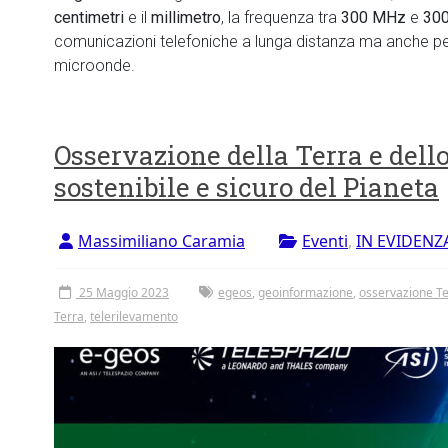
centimetri
e il
millimetro
, la frequenza tra
300 MHz
e
30
comunicazioni telefoniche a lunga distanza ma anche per i 
microonde.
Osservazione della Terra e dell
sostenibile e sicuro del Pianeta
Massimiliano Caramia
Eventi
,
IN EVIDENZ
25 Maggio 2023
egeos
,
geoinformazione
,
osservazione T
Terra
,
telerilevamento