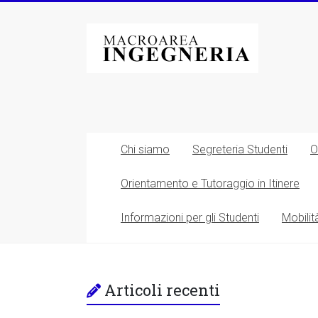
Vai
al
Macroarea
contenuto
di
Ingegneria
–
Università
Chi siamo
Segreteria Studenti
O
degli
Orientamento e Tutoraggio in Itinere
Studi
Informazioni per gli Studenti
Mobilit
di
Roma
Tor
Articoli recenti