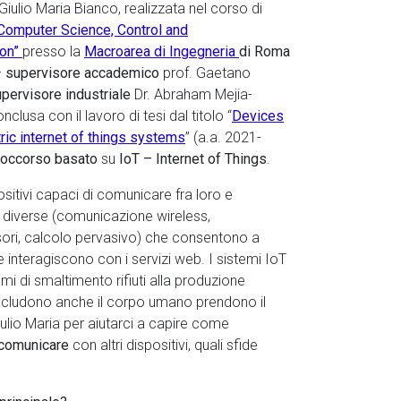
 Giulio Maria Bianco, realizzata nel corso di
Computer Science, Control and
on”
presso la
Macroarea di Ingegneria
di Roma
–
supervisore accademico
prof. Gaetano
pervisore industriale
Dr. Abraham Mejia-
nclusa con il lavoro di tesi dal titolo “
Devices
ic internet of things systems
” (a.a. 2021-
soccorso basato
su
IoT – Internet of Things
.
ositivi capaci di comunicare fra loro e
e diverse (comunicazione wireless,
ensori, calcolo pervasivo) che consentono a
e interagiscono con i servizi web. I sistemi IoT
emi di smaltimento rifiuti alla produzione
e includono anche il corpo umano prendono il
ulio Maria per aiutarci a capire come
 comunicare
con altri dispositivi, quali sfide