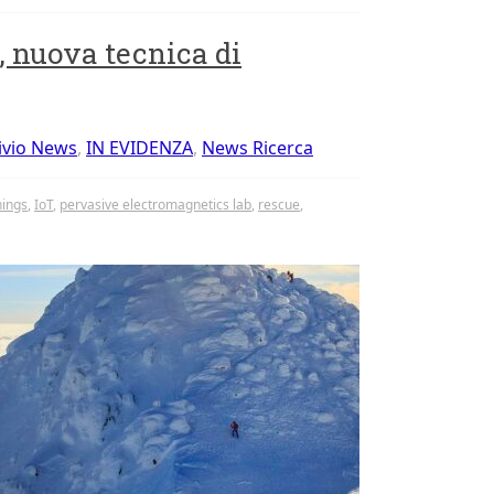
, nuova tecnica di
ivio News
,
IN EVIDENZA
,
News Ricerca
hings
,
IoT
,
pervasive electromagnetics lab
,
rescue
,