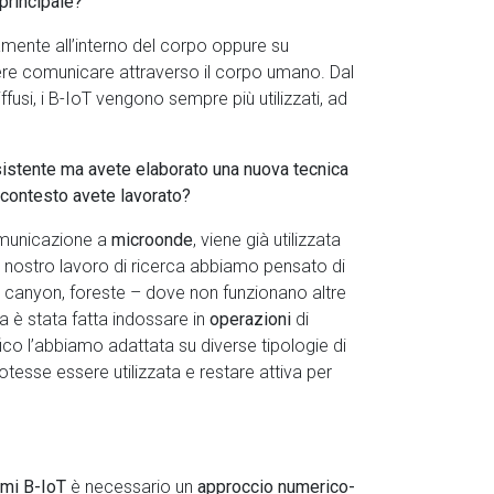
a principale?
tamente all’interno del corpo oppure su
tere comunicare attraverso il corpo umano. Dal
fusi, i B-IoT vengono sempre più utilizzati, ad
esistente ma avete elaborato una nuova tecnica
 contesto avete lavorato?
omunicazione a
microonde
, viene già utilizzata
el nostro lavoro di ricerca abbiamo pensato di
, canyon, foreste – dove non funzionano altre
a è stata fatta indossare in
operazioni
di
ico l’abbiamo adattata su diverse tipologie di
esse essere utilizzata e restare attiva per
emi B-IoT
è necessario un
approccio numerico-