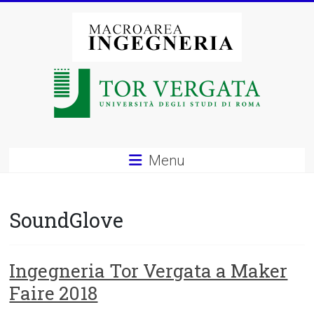
Vai
al
contenuto
Macroarea
di
Ingegneria
–
Menu
Università
degli
SoundGlove
Studi
di
Ingegneria Tor Vergata a Maker
Faire 2018
Roma