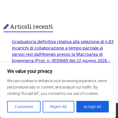
Articoli recenti
Graduatoria definitiva relativa alla selezione di n.83
incarichi di collaborazione a tempo parziale ai
servizi resi dall’Ateneo presso la Macroarea di
Ingegneria (Prot. n. 0033669 del 22 giugno 2026 –
Disposizione n.1063/2026)
3 Agosto 2026
We value your privacy
Assegni per attività di tutorato e didattico-
We use cookies to enhance your browsing experience, serve
integrative propedeutiche a.a. 2025/26
24 Luglio
personalized ads or content, and analyze our traffic. By
2026
clicking "Accept All", you consent to our use of cookies.
Customize
Reject All
Accept All
Web Master