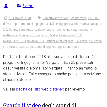
Tor
Eventi
Vergata
15 Ottobre 2018
Berretto sensoriale
,
Brainterface
,
CAPTIKS
,
difesa
,
dipartimento di ingegneria civile e ingegneria informatica
,
fabspace
2.0
,
Guanto sensorizzato
,
indoor sport training analysis
,
ingegneria
elettronica
,
Internet Of Things
,
IoT
,
Maker Faire Roma 2018
,
MONITORAGGIO
,
RADIO6ENSE
,
scuderia tor vergata
,
Sicurezza
,
sicurezza
strutturale
,
SIXXIGames
,
Sound Engineering
,
SoundGlove
Dal 12 al 14 ottobre 2018 alla Nuova Fiera di Roma, i 15
progetti di Ingegneria Tor Vergata – tra i 25 presentati
dall’università di Roma “Tor Vergata” – hanno animato lo
stand di Maker Faire assegnato anche per questa edizione
al nostro ateneo.
Vai alla
pagina del sito web d’ateneo
per l’evento
Guarda il video
degli stand di