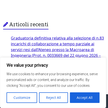
Articoli recenti
Graduatoria definitiva relativa alla selezione di n.83
incarichi di collaborazione a tempo parziale ai
servizi resi dall’Ateneo presso la Macroarea di
Ingegneria (Prot. n. 0033669 del 22 giugno 2026 –
Disposizione n.1063/2026)
3 Agosto 2026
We value your privacy
Assegni per attività di tutorato e didattico-
We use cookies to enhance your browsing experience, serve
integrative propedeutiche a.a. 2025/26
24 Luglio
personalized ads or content, and analyze our traffic. By
2026
clicking "Accept All", you consent to our use of cookies.
Customize
Reject All
Accept All
Web Master