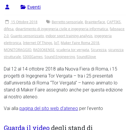
Tor
Eventi
Vergata
15 Ottobre 2018
Berretto sensoriale
,
Brainterface
,
CAPTIKS
,
difesa
,
dipartimento di ingegneria civile e ingegneria informatica
,
fabspace
2.0
,
Guanto sensorizzato
,
indoor sport training analysis
,
ingegneria
elettronica
,
Internet Of Things
,
IoT
,
Maker Faire Roma 2018
,
MONITORAGGIO
,
RADIO6ENSE
,
scuderia tor vergata
,
Sicurezza
,
sicurezza
strutturale
,
SIXXIGames
,
Sound Engineering
,
SoundGlove
Dal 12 al 14 ottobre 2018 alla Nuova Fiera di Roma, i 15
progetti di Ingegneria Tor Vergata – tra i 25 presentati
dall’università di Roma “Tor Vergata” – hanno animato lo
stand di Maker Faire assegnato anche per questa edizione
al nostro ateneo.
Vai alla
pagina del sito web d’ateneo
per l’evento
Guarda il video
degli stand di