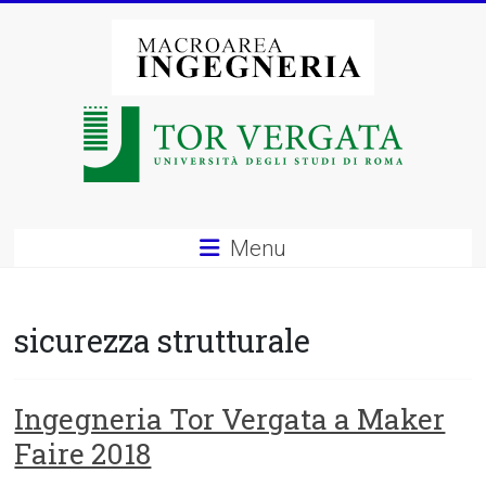
Vai
al
contenuto
Macroarea
di
Ingegneria
–
Menu
Università
degli
sicurezza strutturale
Studi
di
Ingegneria Tor Vergata a Maker
Faire 2018
Roma