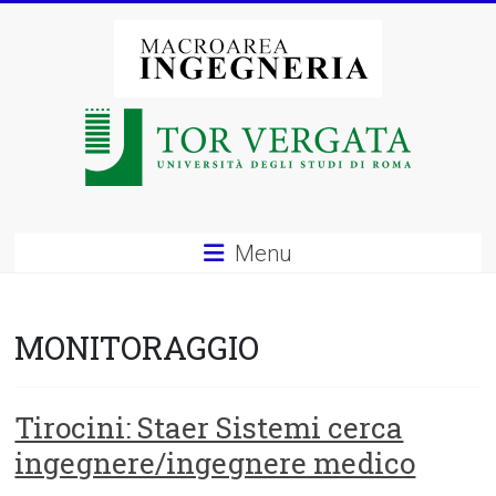
Vai
al
contenuto
Macroarea
di
Ingegneria
–
Menu
Università
degli
MONITORAGGIO
Studi
di
Tirocini: Staer Sistemi cerca
ingegnere/ingegnere medico
Roma