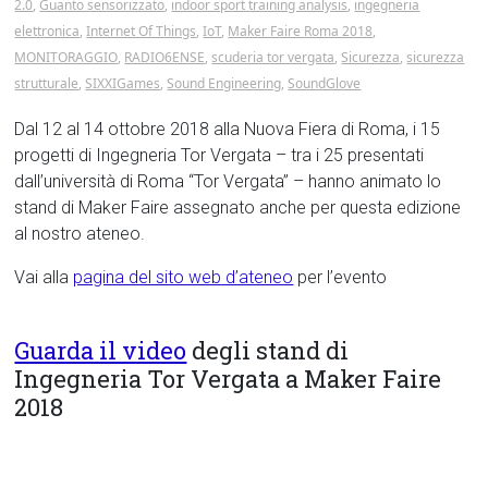
2.0
,
Guanto sensorizzato
,
indoor sport training analysis
,
ingegneria
elettronica
,
Internet Of Things
,
IoT
,
Maker Faire Roma 2018
,
MONITORAGGIO
,
RADIO6ENSE
,
scuderia tor vergata
,
Sicurezza
,
sicurezza
strutturale
,
SIXXIGames
,
Sound Engineering
,
SoundGlove
Dal 12 al 14 ottobre 2018 alla Nuova Fiera di Roma, i 15
progetti di Ingegneria Tor Vergata – tra i 25 presentati
dall’università di Roma “Tor Vergata” – hanno animato lo
stand di Maker Faire assegnato anche per questa edizione
al nostro ateneo.
Vai alla
pagina del sito web d’ateneo
per l’evento
Guarda il video
degli stand di
Ingegneria Tor Vergata a Maker Faire
2018