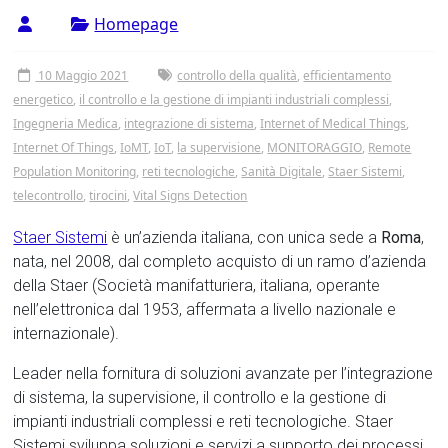
Tor
Homepage
Vergata
10 Maggio 2021
controllo della qualità
,
efficientamento
energetico
,
il controllo e la gestione di impianti industriali complessi
,
Ingegneria Medica
,
integrazione di sistema
,
Internet of Medical Things
,
Internet Of Things
,
IoMT
,
IoT
,
la supervisione
,
MONITORAGGIO
,
Remote
Population Monitoring
,
reti tecnologiche
,
Sanità Digitale
,
Staer Sistemi
,
telecontrollo
,
tirocini
,
Vital Signs Detection
Staer Sistemi
è un’azienda italiana, con unica sede a
Roma
,
nata, nel 2008, dal completo acquisto di un ramo d’azienda
della Staer (Società manifatturiera, italiana, operante
nell’elettronica dal 1953, affermata a livello nazionale e
internazionale).
Leader nella fornitura di soluzioni avanzate per l’integrazione
di sistema, la supervisione, il controllo e la gestione di
impianti industriali complessi e reti tecnologiche. Staer
Sistemi sviluppa soluzioni e servizi a supporto dei processi