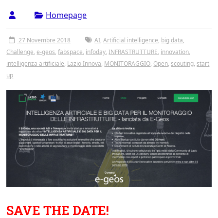
Homepage
27 Novembre 2018
AI
,
Artificial intelligence
,
big data
,
Challenge
,
e-geos
,
fabspace
,
infoday
,
INFRASTRUTTURE
,
innovation
,
intelligenza artificiale
,
Lazio Innova
,
MONITORAGGIO
,
Open
,
scouting
,
start
up
SAVE THE DATE!