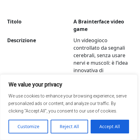
Titolo
A Brainterface video
game
Descrizione
Un videogioco
controllato da segnali
cerebrali, senza usare
nervi e muscoli: è l’idea
innovativa di
Brainterface
We value your privacy
Il livello di attenzione e
concentrazione si può
We use cookies to enhance your browsing experience, serve
monitorare grazie a
personalized ads or content, and analyze our traffic. By
BraINterface. E più si è
clicking "Accept All", you consent to our use of cookies.
concentrati più il
pupazzetto corre. è un
Customize
Reject All
Accept All
dispositivo che utilizza