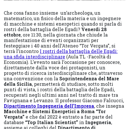
Che cosa fanno insieme un’archeologa, un
matematico, un fisico della materia e un ingegnere
di macchine e sistemi energetici quando si parla di
rostri della battaglia delle Egadi?
Venerdì 28
ottobre
, ore 11:30, nella giornata che chiude la
manifestazione di eventi organizzati per
festeggiare i 40 anni dell’Ateneo “Tor Vergata”, si
terrà l’incontro
I rostri della battaglia delle Egadi:
una sfida interdisciplinare
(Aula TL -Facoltà di
Economia). L’evento sarà l’occasione per conoscere,
direttamente dalla voce dei protagonisti, un
progetto di ricerca interdisciplinare che, attraverso
una convenzione con la
Soprintendenza del Mare
della Sicilia
, permetterà di studiare, sotto molti
punti di vista, i rostri della battaglia delle Egadi,
recuperati negli ultimi anni nel tratto di mare tra
Favignana e Levanzo. Il professor Giacomo Falcucci,
Dipartimento Ingegneria dell’Impresa
, che insegna
Macchine e Sistemi Energetici a Roma “Tor
Vergata”
e che dal 2022 è entrato a far parte del
database
“Top Italian Scientist”
in
Ingegneria
,
assieme ai colleghi del
Dipartimento di