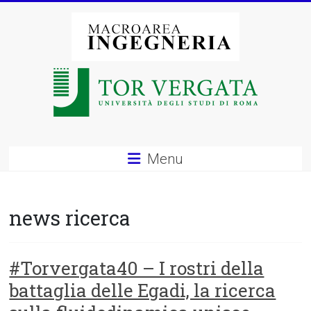
Vai
al
contenuto
Macroarea
di
Ingegneria
–
Menu
Università
degli
news ricerca
Studi
di
#Torvergata40 – I rostri della
battaglia delle Egadi, la ricerca
Roma