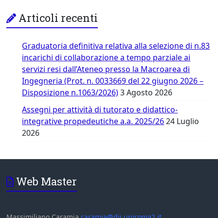
Articoli recenti
Graduatoria definitiva relativa alla selezione di n.83
incarichi di collaborazione a tempo parziale ai
servizi resi dall’Ateneo presso la Macroarea di
Ingegneria (Prot. n. 0033669 del 22 giugno 2026 –
Disposizione n.1063/2026)
3 Agosto 2026
Assegni per attività di tutorato e didattico-
integrative propedeutiche a.a. 2025/26
24 Luglio
2026
Web Master
Massimiliano Caramia
caramia@dii.uniroma2.it