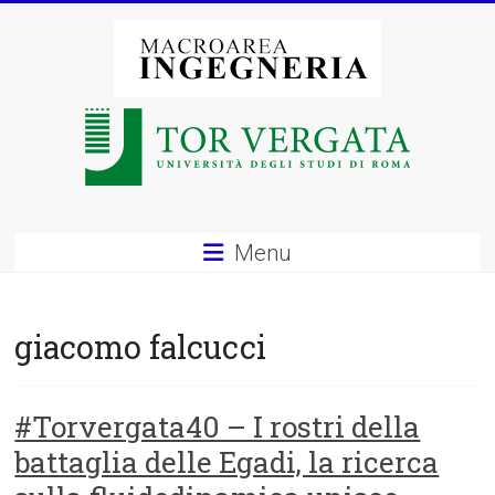
Vai
al
contenuto
Macroarea
di
Ingegneria
–
Menu
Università
degli
giacomo falcucci
Studi
di
#Torvergata40 – I rostri della
battaglia delle Egadi, la ricerca
Roma