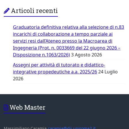
Articoli recenti
Graduatoria definitiva relativa alla selezione di n.83
incarichi di collaborazione a tempo parziale ai
servizi resi dall’Ateneo presso la Macroarea di
Ingegneria (Prot. n. 0033669 del 22 giugno 2026 –
Disposizione n.1063/2026)
3 Agosto 2026
Assegni per attività di tutorato e didattico-
integrative propedeutiche a.a. 2025/26
24 Luglio
2026
Web Master
Massimiliano Caramia
caramia@dii.uniroma2.it