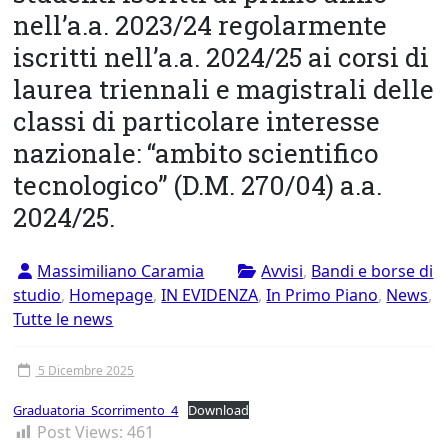
Tor
nell’a.a. 2023/24 regolarmente
Vergata
iscritti nell’a.a. 2024/25 ai corsi di
laurea triennali e magistrali delle
classi di particolare interesse
nazionale: “ambito scientifico
tecnologico” (D.M. 270/04) a.a.
2024/25.
Massimiliano Caramia
Avvisi
,
Bandi e borse di
studio
,
Homepage
,
IN EVIDENZA
,
In Primo Piano
,
News
,
Tutte le news
5 Dicembre 2025
Graduatoria_Scorrimento_4
Download
Post Views:
461