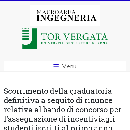
Vai
al
contenuto
Macroarea
di
Ingegneria
–
Menu
Università
degli
Scorrimento della graduatoria
Studi
definitiva a seguito di rinunce
relativa al bando di concorso per
di
l’assegnazione di incentiviagli
Roma
studenti iscritti al primo anno