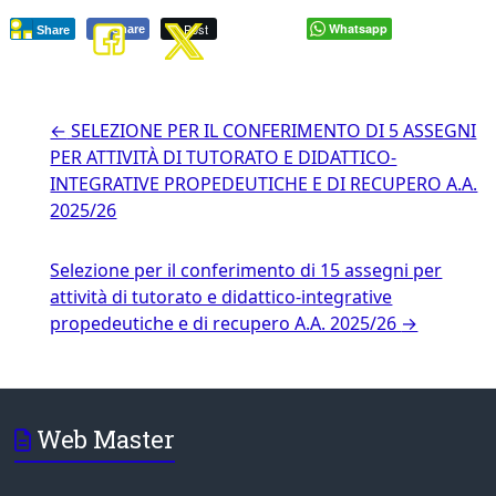
Post
Whatsapp
Share
Share
←
SELEZIONE PER IL CONFERIMENTO DI 5 ASSEGNI
PER ATTIVITÀ DI TUTORATO E DIDATTICO-
INTEGRATIVE PROPEDEUTICHE E DI RECUPERO A.A.
2025/26
Selezione per il conferimento di 15 assegni per
attività di tutorato e didattico-integrative
propedeutiche e di recupero A.A. 2025/26
→
Web Master