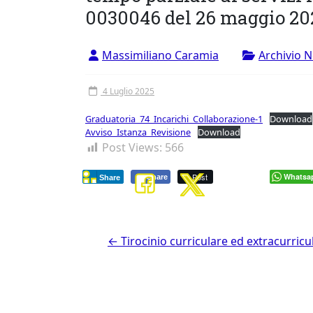
Vergata
0030046 del 26 maggio 202
Massimiliano Caramia
Archivio 
4 Luglio 2025
Graduatoria_74_Incarichi_Collaborazione-1
Download
Avviso_Istanza_Revisione
Download
Post Views:
566
Post
Whatsa
Share
Share
←
Tirocinio curriculare ed extracurricu