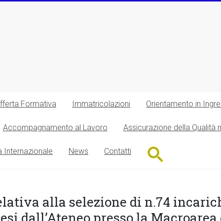
fferta Formativa
Immatricolazioni
Orientamento in Ingr
Accompagnamento al Lavoro
Assicurazione della Qualità 
Search
à Internazionale
News
Contatti
for:
Search Button
lativa alla selezione di n.74 incaric
resi dall’Ateneo presso la Macroarea d