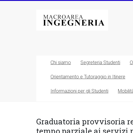
Vai
al
Macroarea
contenuto
di
Ingegneria
–
Università
Chi siamo
Segreteria Studenti
O
degli
Orientamento e Tutoraggio in Itinere
Studi
Informazioni per gli Studenti
Mobilit
di
Roma
Tor
Graduatoria provvisoria re
tempo parziale ai servizi 