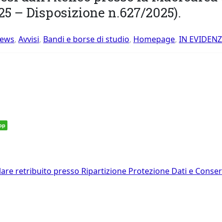
5 – Disposizione n.627/2025).
News
,
Avvisi
,
Bandi e borse di studio
,
Homepage
,
IN EVIDEN
pp
lare retribuito presso Ripartizione Protezione Dati e Conse