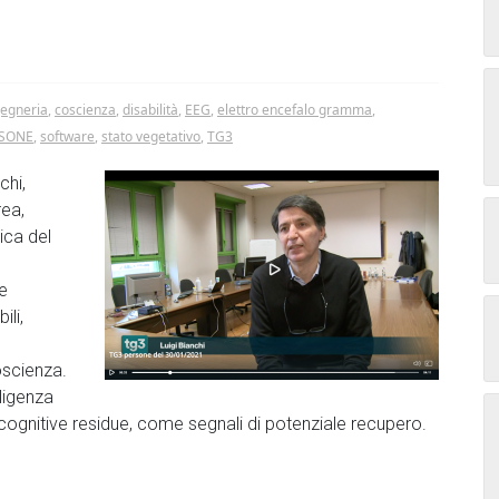
gegneria
,
coscienza
,
disabilità
,
EEG
,
elettro encefalo gramma
,
SONE
,
software
,
stato vegetativo
,
TG3
chi,
rea,
rica del
e
li,
oscienza.
lligenza
ni cognitive residue, come segnali di potenziale recupero.