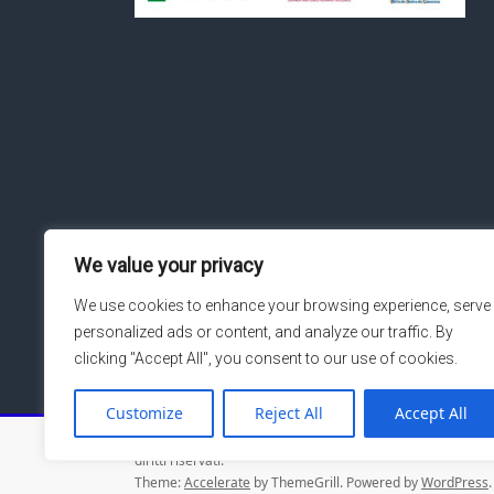
We value your privacy
We use cookies to enhance your browsing experience, serve
personalized ads or content, and analyze our traffic. By
clicking "Accept All", you consent to our use of cookies.
Customize
Reject All
Accept All
Copyright © 2026
Macroarea di Ingegneria – Università de
diritti riservati.
Theme:
Accelerate
by ThemeGrill. Powered by
WordPress
.