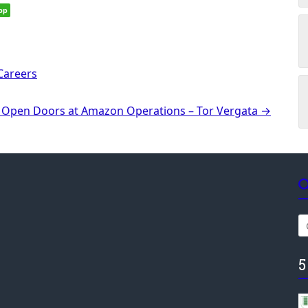
pp
Careers
– Open Doors at Amazon Operations – Tor Vergata
→
5