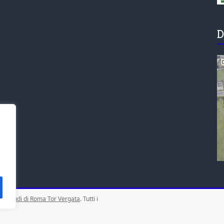
D
gli Studi di Roma Tor Vergata
. Tutti i