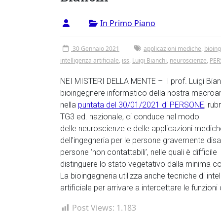
Vergata
In Primo Piano
30 Gennaio 2021
applicazioni mediche
,
bioin
intelligenza artificiale
,
iss
,
Luigi Bianchi
,
neuroscienze
,
PER
NEI MISTERI DELLA MENTE – Il prof. Luigi Bian
bioingegnere informatico della nostra macroa
nella
puntata del 30/01/2021 di PERSONE
, rub
TG3 ed. nazionale, ci conduce nel modo
delle
neuroscienze e delle applicazioni medich
dell’
ingegneria
per le persone gravemente disabi
persone ‘non contattabili’, nelle quali è difficile
distinguere lo stato vegetativo dalla minima c
La bioingegneria utilizza anche tecniche di inte
artificiale per arrivare a intercettare le funzio
Post Views:
1.183