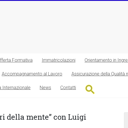
fferta Formativa
Immatricolazioni
Orientamento in Ingr
Accompagnamento al Lavoro
Assicurazione della Qualità 
Search
à Internazionale
News
Contatti
for:
Search Button
ri della mente” con Luigi