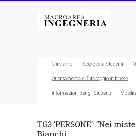
Vai
al
Macroarea
contenuto
di
Ingegneria
–
Università
Chi siamo
Segreteria Studenti
O
degli
Orientamento e Tutoraggio in Itinere
Studi
Informazioni per gli Studenti
Mobilit
di
Roma
Tor
TG3 ‘PERSONE’: “Nei miste
Bianchi