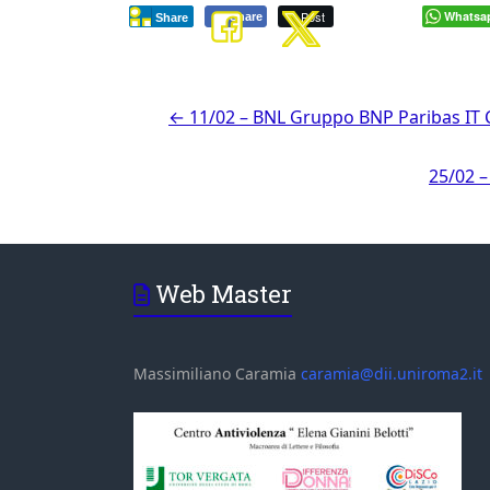
Post
Whatsa
Share
Share
←
11/02 – BNL Gruppo BNP Paribas IT 
25/02 
Web Master
Massimiliano Caramia
caramia@dii.uniroma2.it