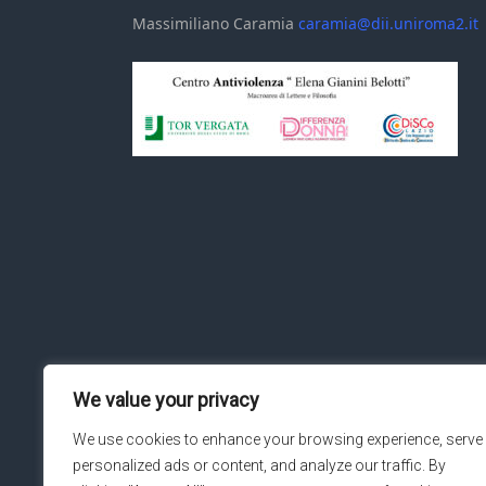
Massimiliano Caramia
caramia@dii.uniroma2.it
We value your privacy
We use cookies to enhance your browsing experience, serve
personalized ads or content, and analyze our traffic. By