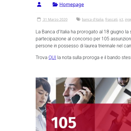
Vergata
Homepage
31 Marzo 2020
banca d'italia
,
frascati
,
ict
,
ing
La Banca d’Italia ha prorogato al 18 giugno l
partecipazione al concorso per 105 assunzioni d
persone in possesso di laurea triennale nel cam
Trova
QUI
la nota sulla proroga e il bando ste