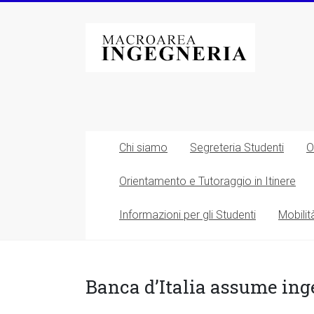
Vai
al
Macroarea
contenuto
di
Ingegneria
–
Università
Chi siamo
Segreteria Studenti
O
degli
Orientamento e Tutoraggio in Itinere
Studi
Informazioni per gli Studenti
Mobilit
di
Roma
Tor
Banca d’Italia assume ing