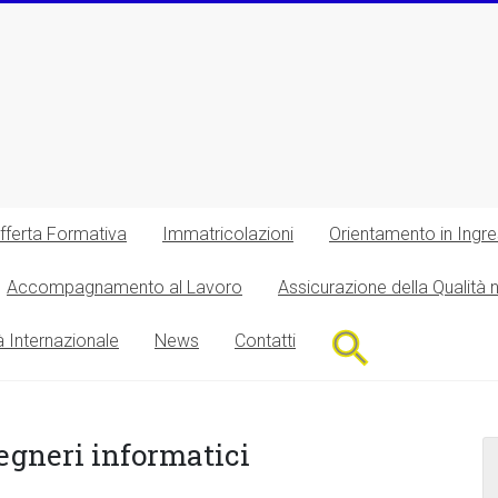
fferta Formativa
Immatricolazioni
Orientamento in Ingr
Accompagnamento al Lavoro
Assicurazione della Qualità 
Search
à Internazionale
News
Contatti
for:
Search Button
egneri informatici