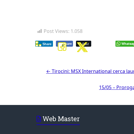
Post Views:
1.058
Post
Whatsa
Share
Share
←
Tirocini: MSX International cerca laur
15/05 – Proroga
Web Master