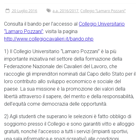
Tor
20 Luglio 2016
a.a. 2016/2017
,
Collegio “Lamaro Pozzani”
Vergata
Consulta il bando per l’accesso al
Collegio Universitario
“Lamaro Pozzani”
: visita la pagina
http://www.collegiocavalieri.it/bando.php
1) Il Collegio Universitario “Lamaro Pozzani” è la più
importante iniziativa nel settore della formazione della
Federazione Nazionale dei Cavalieri del Lavoro, che
raccoglie gli imprenditori nominati dal Capo dello Stato per il
loro contributo allo sviluppo economico e sociale del
paese. La sua missione è la promozione dei valori della
libertà attraverso il sapere, del merito e della responsabilità,
dell’equità come democrazia delle opportunità.
2) Agli studenti che superano le selezioni è fatto obbligo di
soggiorno presso il Collegio e sono garantiti vitto e alloggio
gratuiti, nonché l’accesso a tutti i servizi (impianti sportivi,
una sala informatica e spazi ricreativi) alle condizioni