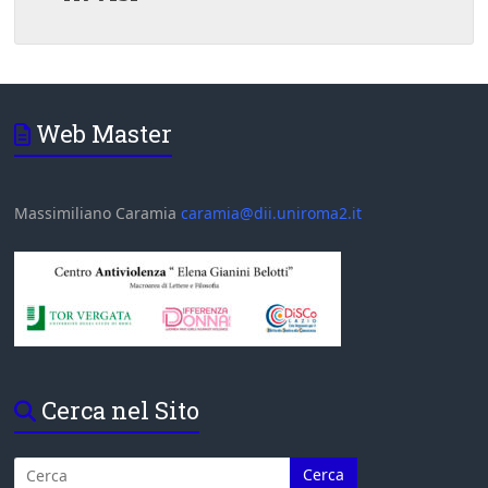
Web Master
Massimiliano Caramia
caramia@dii.uniroma2.it
Cerca nel Sito