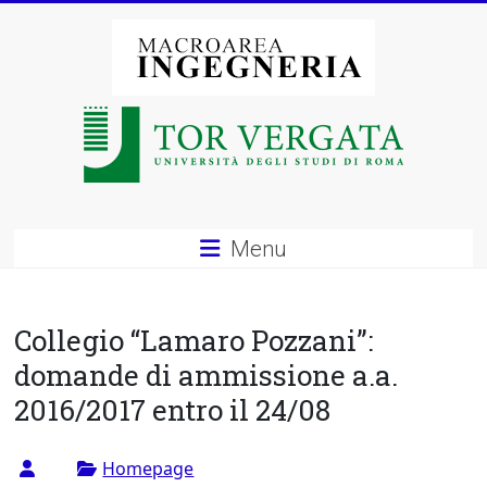
Vai
al
contenuto
Macroarea
di
Ingegneria
–
Menu
Università
degli
Collegio “Lamaro Pozzani”:
Studi
domande di ammissione a.a.
2016/2017 entro il 24/08
di
Roma
Homepage