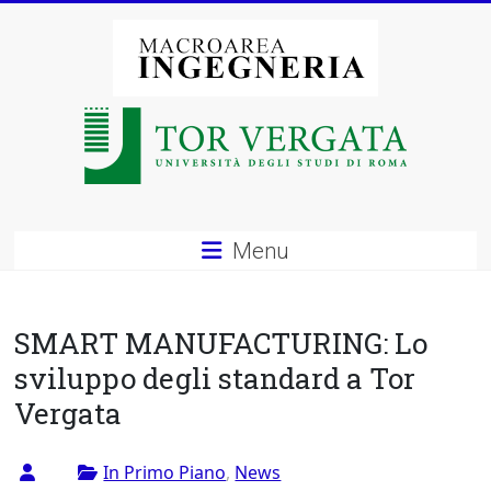
Vai
al
contenuto
Macroarea
di
Ingegneria
–
Menu
Università
degli
SMART MANUFACTURING: Lo
Studi
sviluppo degli standard a Tor
Vergata
di
Roma
In Primo Piano
,
News