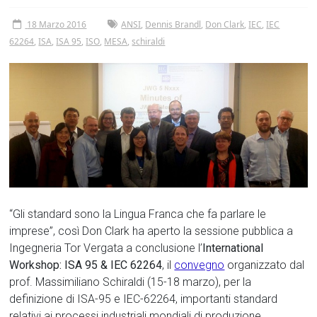
Tor
18 Marzo 2016
ANSI
,
Dennis Brandl
,
Don Clark
,
IEC
,
IEC
Vergata
62264
,
ISA
,
ISA 95
,
ISO
,
MESA
,
schiraldi
“Gli standard sono la Lingua Franca che fa parlare le
imprese”, così Don Clark ha aperto la sessione pubblica a
Ingegneria Tor Vergata a conclusione l’
International
Workshop: ISA 95 & IEC 62264
, il
convegno
organizzato dal
prof. Massimiliano Schiraldi (15-18 marzo), per la
definizione di ISA-95 e IEC-62264, importanti standard
relativi ai processi industriali mondiali di produzione.