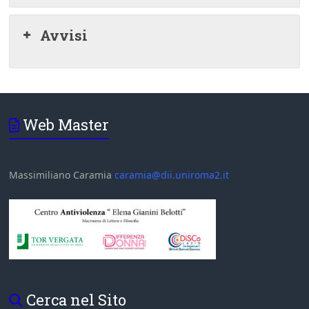
Avvisi
Web Master
Massimiliano Caramia
caramia@dii.uniroma2.it
Cerca nel Sito