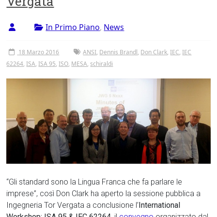
Vergata
Tor
Vergata
In Primo Piano
,
News
18 Marzo 2016
ANSI
,
Dennis Brandl
,
Don Clark
,
IEC
,
IEC
62264
,
ISA
,
ISA 95
,
ISO
,
MESA
,
schiraldi
“Gli standard sono la Lingua Franca che fa parlare le
imprese”, così Don Clark ha aperto la sessione pubblica a
Ingegneria Tor Vergata a conclusione l’
International
Workshop: ISA 95 & IEC 62264
, il
convegno
organizzato dal