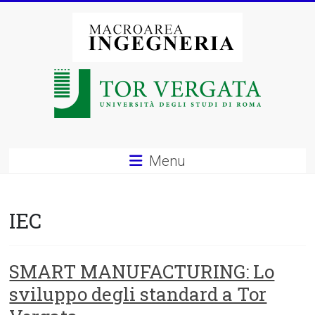
Vai
al
contenuto
Macroarea
di
Ingegneria
–
Menu
Università
degli
IEC
Studi
di
SMART MANUFACTURING: Lo
sviluppo degli standard a Tor
Roma