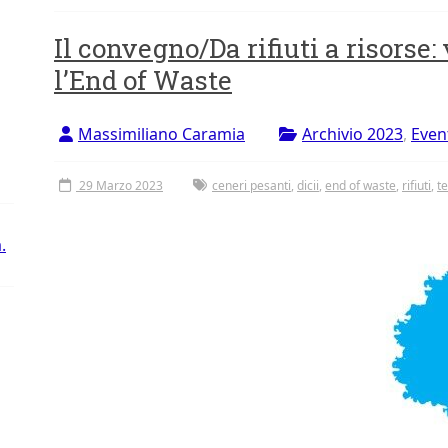
Il convegno/Da rifiuti a risorse:
l’End of Waste
Massimiliano Caramia
Archivio 2023
,
Even
29 Marzo 2023
ceneri pesanti
,
dicii
,
end of waste
,
rifiuti
,
t
.