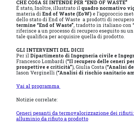
CHE COSA SI INTENDE PER “END OF WASTE”
É stato, Inoltre, illustrato il
quadro normativo vig
materia di
End of Waste (EoW)
e l’approccio met
dello stato di End of Waste a prodotti di recupero
termine “End of Waste”
, tradotto in italiano con 
riferisce a un processo di recupero eseguito su un 
tale qualifica per acquisire quella di prodotto.
GLI INTERVENTI DEL DICII
Per il
Dipartimento di Ingegneria civile e Inge
Francesco Lombardi (
“Il recupero delle ceneri pe
prospettive e criticità”
), Giulia Costa (
“Analisi d
Iason Verginelli (
“Analisi di rischio sanitario a
Vai al programma
Notizie correlate:
Ceneri pesanti da termovalorizzazione dei rifiuti: 
alluminio da rifiuto a prodotto