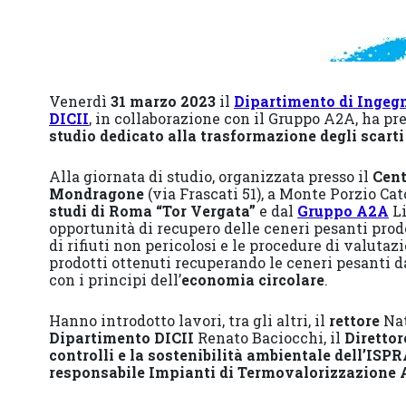
Venerdì
31 marzo 2023
il
Dipartimento di Ingegn
DICII
, in collaborazione con il Gruppo A2A, ha pre
studio dedicato alla trasformazione degli scart
Alla giornata di studio, organizzata presso il
Cent
Mondragone
(via Frascati 51), a Monte Porzio Ca
studi di Roma “Tor Vergata”
e dal
Gruppo A2A
L
opportunità di recupero delle ceneri pesanti pro
di rifiuti non pericolosi e le procedure di valuta
prodotti ottenuti recuperando le ceneri pesanti 
con i principi dell’
economia circolare
.
Hanno introdotto lavori, tra gli altri, il
rettore
Nat
Dipartimento DICII
Renato Baciocchi, il
Direttor
controlli e la sostenibilità ambientale dell’ISP
responsabile Impianti di Termovalorizzazione