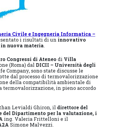
eria Civile e Ingegneria Informatica –
sentato i risultati di un
innovativo
i in nuova materia
.
ro Congressi di Ateneo
di
Villa
tone (Roma) dal
DICII – Università degli
ife Company, sono state discusse le
dotte dal processo di termovalorizzazione
zione della compatibilità ambientale di
da termovalorizzazione, in pieno accordo
han Levialdi Ghiron, il
direttore del
e del Dipartimento per la valutazione, i
RA
ing. Valeria Frittelloni e il
 A2A
Simone Malvezzi.