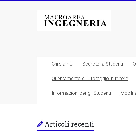
Vai
al
Macroarea
contenuto
di
Ingegneria
–
Università
Chi siamo
Segreteria Studenti
O
degli
Orientamento e Tutoraggio in Itinere
Studi
Informazioni per gli Studenti
Mobilit
di
Roma
Tor
Articoli recenti