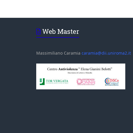
Web Master
Massimiliano Caramia
caramia@dii.uniroma2.it