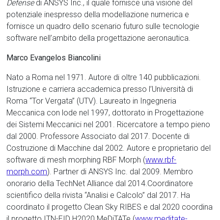
Defense
di ANSYS Inc., il quale fornisce una visione del
potenziale inespresso della modellazione numerica e
fornisce un quadro dello scenario futuro sulle tecnologie
software nell’ambito della progettazione aeronautica.
Marco Evangelos Biancolini
Nato a Roma nel 1971. Autore di oltre 140 pubblicazioni.
Istruzione e carriera accademica presso l’Università di
Roma “Tor Vergata” (UTV). Laureato in Ingegneria
Meccanica con lode nel 1997, dottorato in Progettazione
dei Sistemi Meccanici nel 2001. Ricercatore a tempo pieno
dal 2000. Professore Associato dal 2017. Docente di
Costruzione di Macchine dal 2002. Autore e proprietario del
software di mesh morphing RBF Morph (
www.rbf-
morph.com
). Partner di ANSYS Inc. dal 2009. Membro
onorario della TechNet Alliance dal 2014.Coordinatore
scientifico della rivista “Analisi e Calcolo” dal 2017. Ha
coordinato il progetto Clean Sky RIBES e dal 2020 coordina
il progetto ITN-EID H2020 MeDiTATe (
www.meditate-