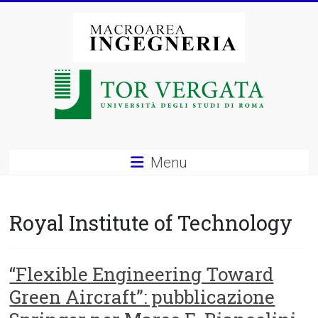
Vai
al
contenuto
Macroarea
di
Ingegneria
–
Menu
Università
degli
Royal Institute of Technology
Studi
di
“Flexible Engineering Toward
Green Aircraft”: pubblicazione
Roma