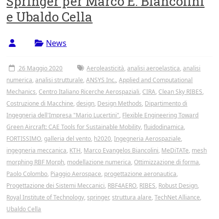
Springer per Marco E. Biancolini
Tor
e Ubaldo Cella
Vergata
News
26 Maggio 2020
Aeroleasticità
,
analisi aeroelastica
,
analisi
numerica
,
analisi strutturale
,
ANSYS Inc.
,
Applied and Computational
Mechanics
,
Centro Italiano Ricerche Aerospaziali
,
CIRA
,
Clean Sky RIBES
,
Costruzione di Macchine
,
design
,
Design Methods
,
Dipartimento di
Ingegneria dell'Impresa "Mario Lucertini"
,
Flexible Engineering Toward
Green Aircraft: CAE Tools for Sustainable Mobility
,
fluidodinamica
,
FORTISSIMO
,
galleria del vento
,
h2020
,
Ingegneria Aerospaziale
,
ingegneria meccanica
,
KTH
,
Marco Evangelos Biancolini
,
MeDiTATe
,
mesh
morphing RBF Morph
,
modellazione numerica
,
Ottimizzazione di forma
,
Paolo Colombo
,
Piaggio Aerospace
,
progettazione aeronautica
,
Progettazione dei Sistemi Meccanici
,
RBF4AERO
,
RIBES
,
Robust Design
,
Royal Institute of Technology
,
springer
,
struttura alare
,
TechNet Alliance
,
Ubaldo Cella