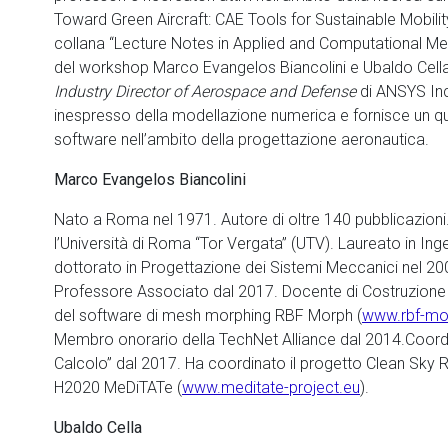
Toward Green Aircraft: CAE Tools for Sustainable Mobilit
collana “Lecture Notes in Applied and Computational Mec
del workshop Marco Evangelos Biancolini e Ubaldo Cella
Industry Director of Aerospace and Defense
di ANSYS Inc.
inespresso della modellazione numerica e fornisce un qu
software nell’ambito della progettazione aeronautica.
Marco Evangelos Biancolini
Nato a Roma nel 1971. Autore di oltre 140 pubblicazioni
l’Università di Roma “Tor Vergata” (UTV). Laureato in I
dottorato in Progettazione dei Sistemi Meccanici nel 2
Professore Associato dal 2017. Docente di Costruzione 
del software di mesh morphing RBF Morph (
www.rbf-mo
Membro onorario della TechNet Alliance dal 2014.Coordinat
Calcolo” dal 2017. Ha coordinato il progetto Clean Sky 
H2020 MeDiTATe (
www.meditate-project.eu
).
Ubaldo Cella