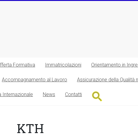
fferta Formativa
Immatricolazioni
Orientamento in Ingr
Accompagnamento al Lavoro
Assicurazione della Qualità 
Search
à Internazionale
News
Contatti
for:
Search Button
KTH