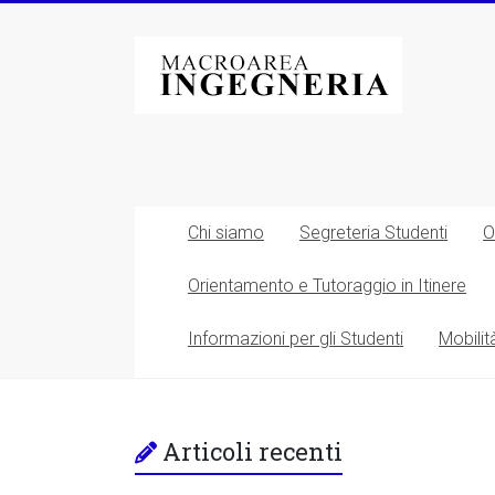
Vai
al
Macroarea
contenuto
di
Ingegneria
–
Università
Chi siamo
Segreteria Studenti
O
degli
Orientamento e Tutoraggio in Itinere
Studi
Informazioni per gli Studenti
Mobilit
di
Roma
Tor
Articoli recenti