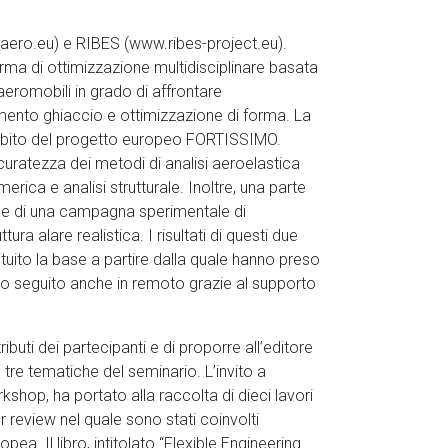
aero.eu) e RIBES (www.ribes-project.eu).
rma di ottimizzazione multidisciplinare basata
eromobili in grado di affrontare
imento ghiaccio e ottimizzazione di forma. La
mbito del progetto europeo FORTISSIMO.
curatezza dei metodi di analisi aeroelastica
rica e analisi strutturale. Inoltre, una parte
ione di una campagna sperimentale di
ura alare realistica. I risultati di questi due
tuito la base a partire dalla quale hanno preso
ato seguito anche in remoto grazie al supporto
ibuti dei partecipanti e di proporre all’editore
tre tematiche del seminario. L’invito a
rkshop, ha portato alla raccolta di dieci lavori
r review nel quale sono stati coinvolti
opea. Il libro, intitolato “Flexible Engineering