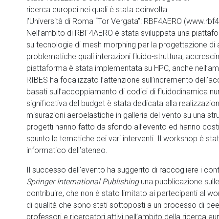
ricerca europei nei quali è stata coinvolta
l’Università di Roma “Tor Vergata”: RBF4AERO (www.rbf4
Nell’ambito di RBF4AERO è stata sviluppata una piattafo
su tecnologie di mesh morphing per la progettazione di a
problematiche quali interazioni fluido-struttura, accresc
piattaforma è stata implementata su HPC, anche nell’a
RIBES ha focalizzato l’attenzione sull’incremento dell’ac
basati sull’accoppiamento di codici di fluidodinamica nume
significativa del budget è stata dedicata alla realizzaz
misurazioni aeroelastiche in galleria del vento su una strutt
progetti hanno fatto da sfondo all’evento ed hanno costi
spunto le tematiche dei vari interventi. Il workshop è st
informatico dell’ateneo.
Il successo dell’evento ha suggerito di raccogliere i contr
Springer International Publishing
una pubblicazione sulle 
contribuire, che non è stato limitato ai partecipanti al wo
di qualità che sono stati sottoposti a un processo di pee
professori e ricercatori attivi nell’ambito della ricerca eur