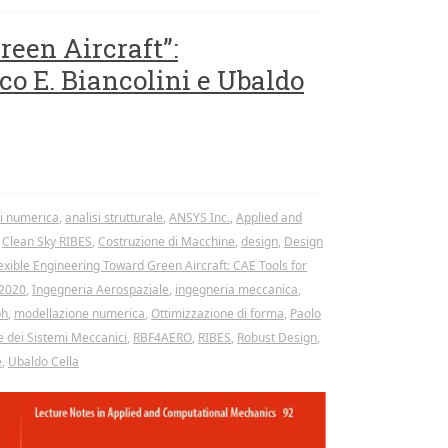
reen Aircraft”:
o E. Biancolini e Ubaldo
si numerica
,
analisi strutturale
,
ANSYS Inc.
,
Applied and
,
Clean Sky RIBES
,
Costruzione di Macchine
,
design
,
Design
exible Engineering Toward Green Aircraft: CAE Tools for
2020
,
Ingegneria Aerospaziale
,
ingegneria meccanica
,
ph
,
modellazione numerica
,
Ottimizzazione di forma
,
Paolo
e dei Sistemi Meccanici
,
RBF4AERO
,
RIBES
,
Robust Design
,
e
,
Ubaldo Cella