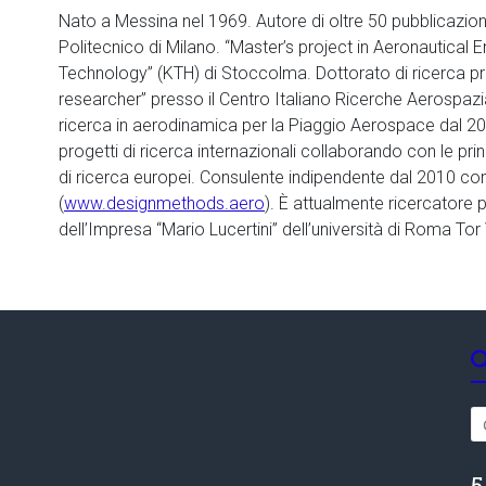
Nato a Messina nel 1969. Autore di oltre 50 pubblicazioni
Politecnico di Milano. “Master’s project in Aeronautical En
Technology” (KTH) di Stoccolma. Dottorato di ricerca pre
researcher” presso il Centro Italiano Ricerche Aerospazi
ricerca in aerodinamica per la Piaggio Aerospace dal 2
progetti di ricerca internazionali collaborando con le prin
di ricerca europei. Consulente indipendente dal 2010 co
(
www.designmethods.aero
). È attualmente ricercatore 
dell’Impresa “Mario Lucertini” dell’università di Roma Tor
5