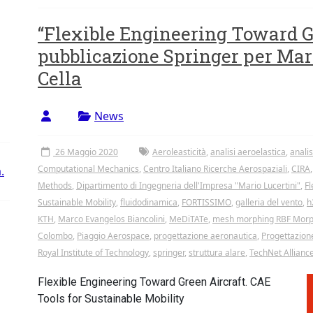
“Flexible Engineering Toward G
pubblicazione Springer per Marc
Cella
News
26 Maggio 2020
Aeroleasticità
,
analisi aeroelastica
,
anali
Computational Mechanics
,
Centro Italiano Ricerche Aerospaziali
,
CIRA
.
Methods
,
Dipartimento di Ingegneria dell'Impresa "Mario Lucertini"
,
Fl
Sustainable Mobility
,
fluidodinamica
,
FORTISSIMO
,
galleria del vento
,
h
KTH
,
Marco Evangelos Biancolini
,
MeDiTATe
,
mesh morphing RBF Mor
Colombo
,
Piaggio Aerospace
,
progettazione aeronautica
,
Progettazion
Royal Institute of Technology
,
springer
,
struttura alare
,
TechNet Allianc
Flexible Engineering Toward Green Aircraft.
CAE
Tools for Sustainable Mobility