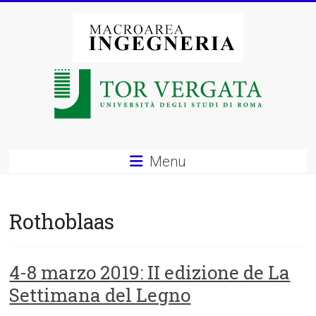
Vai
al
contenuto
Macroarea
di
Ingegneria
–
Menu
Università
degli
Rothoblaas
Studi
di
4-8 marzo 2019: II edizione de La
Settimana del Legno
Roma