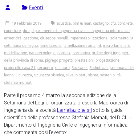
Tor
Eventi
Vergata
19 Febbraio 2019
acustica
,
bim & lean
,
castagno
,
cfu
,
concrete
,
coperture
,
dicii
,
dipartimento di ingegneria civile e ingegneria informatica
,
ermeticità
,
gestione
,
giuseppe novelli
,
impermeabilizzazione
,
isolamento
,
la
settimana del legno
,
lamellazione
,
lamellazione roma
,
lvl
,
micro-lamellare
,
modellazione
,
nanotecnologie
,
nordtex
,
normativa
,
ordine degli ingegneri
della provincia di roma
,
pigrego progetti
,
prestazioni
,
progettazione
,
protocollo casa 21
,
recupero
,
restauro
,
Rockwool
,
Rothoblaas
,
settimana del
legno
,
Sicurezza
,
sicurezza sismica
,
silvello betti
,
sisma
,
sostenibilità
,
stefania mornati
Parte il prossimo 4 marzo la seconda edizione della
Settimana del Legno, organizzata presso la Macroarea di
Ingegneria dalla società
Lamellazione srl
sotto la guida
scientifica della professoressa Stefania Mornati, del DICII –
Dipartimento di Ingegneria Civile e Ingegneria Informatica,
che commenta così l’evento: