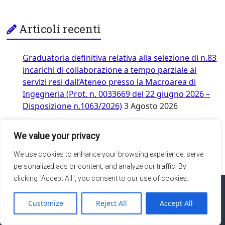
Articoli recenti
Graduatoria definitiva relativa alla selezione di n.83
incarichi di collaborazione a tempo parziale ai
servizi resi dall’Ateneo presso la Macroarea di
Ingegneria (Prot. n. 0033669 del 22 giugno 2026 –
Disposizione n.1063/2026)
3 Agosto 2026
Assegni per attività di tutorato e didattico-
integrative propedeutiche a.a. 2025/26
24 Luglio
We value your privacy
2026
We use cookies to enhance your browsing experience, serve
personalized ads or content, and analyze our traffic. By
clicking "Accept All", you consent to our use of cookies.
Web Master
Customize
Reject All
Accept All