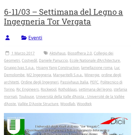
6-11/03 – Settimana del Legno a
Ingegneria Tor Vergata
Eventi
1 Marzo 2017
Aktivhaus
,
Biospfhera 2.0
,
Collegio dei
Geometri
,
Costyedil
,
Daniele Panuccio
,
Ecole Nationale d’Architecture
,
Gruppo Ivas S.p.a.
,
Hsiang Yang Construction
,
lamellazione roma
,
Luc
Demolombe
,
M2 Ingegneria
,
Margaritelli S.p.a.
,
Minergie
,
ordine degli
architetti
,
Ordine degli Ingegneri
,
Passivhaus Italia
,
PEFC
,
Politecnico di
Torino
,
Rjc Engineers
,
Rockwool
,
Rothoblaas
,
settimana del legno
,
stefania
mornati
,
Toulouse
,
Università della Valle d’Aosta - Université de la Vallée
d’Aoste
,
Vallée D'Aoste Structure
,
Woodlab
,
Woodtek