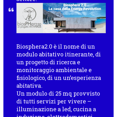
Biosphera2.0 è il nome di un
modulo abitativo itinerante, di
un progetto di ricerca e
monitoraggio ambientale e
fisiologico, di un un’esperienza
abitativa.
Un modulo di 25 mq provvisto
di tutti servizi per vivere –
illuminazione a led, cucina a
induzione, elettrodomestici,