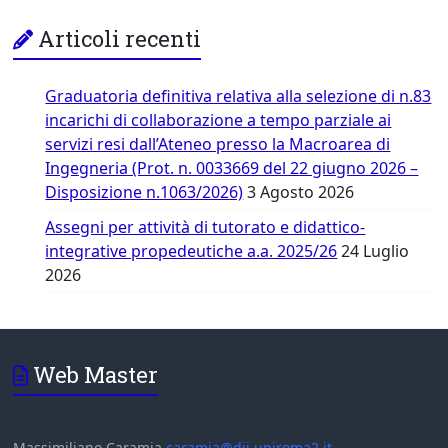
Articoli recenti
Graduatoria definitiva relativa alla selezione di n.83
incarichi di collaborazione a tempo parziale ai
servizi resi dall’Ateneo presso la Macroarea di
Ingegneria (Prot. n. 0033669 del 22 giugno 2026 –
Disposizione n.1063/2026)
3 Agosto 2026
Assegni per attività di tutorato e didattico-
integrative propedeutiche a.a. 2025/26
24 Luglio
2026
Web Master
Massimiliano Caramia
caramia@dii.uniroma2.it