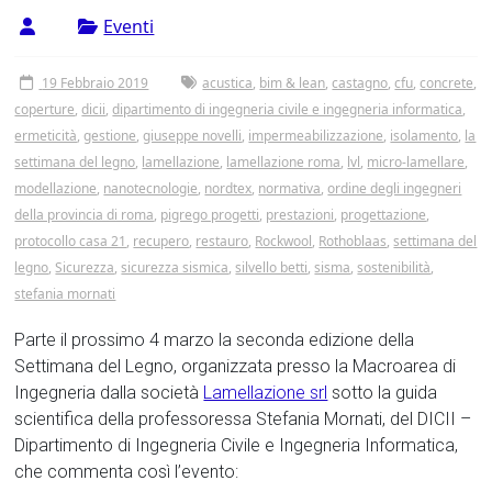
Tor
Eventi
Vergata
19 Febbraio 2019
acustica
,
bim & lean
,
castagno
,
cfu
,
concrete
,
coperture
,
dicii
,
dipartimento di ingegneria civile e ingegneria informatica
,
ermeticità
,
gestione
,
giuseppe novelli
,
impermeabilizzazione
,
isolamento
,
la
settimana del legno
,
lamellazione
,
lamellazione roma
,
lvl
,
micro-lamellare
,
modellazione
,
nanotecnologie
,
nordtex
,
normativa
,
ordine degli ingegneri
della provincia di roma
,
pigrego progetti
,
prestazioni
,
progettazione
,
protocollo casa 21
,
recupero
,
restauro
,
Rockwool
,
Rothoblaas
,
settimana del
legno
,
Sicurezza
,
sicurezza sismica
,
silvello betti
,
sisma
,
sostenibilità
,
stefania mornati
Parte il prossimo 4 marzo la seconda edizione della
Settimana del Legno, organizzata presso la Macroarea di
Ingegneria dalla società
Lamellazione srl
sotto la guida
scientifica della professoressa Stefania Mornati, del DICII –
Dipartimento di Ingegneria Civile e Ingegneria Informatica,
che commenta così l’evento: