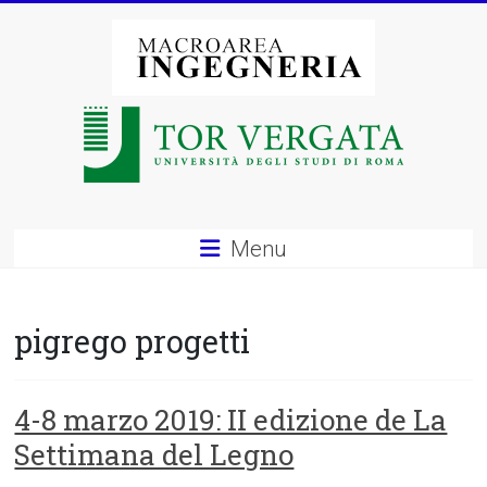
Vai
al
contenuto
Macroarea
di
Ingegneria
–
Menu
Università
degli
pigrego progetti
Studi
di
4-8 marzo 2019: II edizione de La
Settimana del Legno
Roma