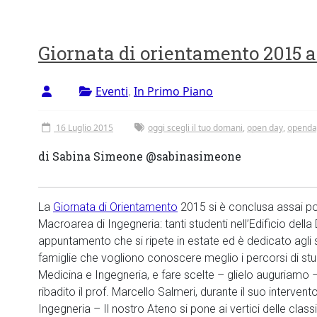
Giornata di orientamento 2015 
Eventi
,
In Primo Piano
16 Luglio 2015
oggi scegli il tuo domani
,
open day
,
openda
di Sabina Simeone @sabinasimeone
La
Giornata di Orientamento
2015 si è conclusa assai pos
Macroarea di Ingegneria: tanti studenti nell’Edificio della
appuntamento che si ripete in estate ed è dedicato agli st
famiglie che vogliono conoscere meglio i percorsi di stud
Medicina e Ingegneria, e fare scelte – glielo auguriamo 
ribadito il prof. Marcello Salmeri, durante il suo intervent
Ingegneria – Il nostro Ateno si pone ai vertici delle classif