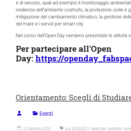
e di servizio, quali ad esempio il monitoraggio ambientale, 
resilienza dell’ambiente costruito, la protezione civile e 
mitigazione del cambiamento climatico, la gestione delle 
del mare e i servizi per smart city.
Nel corso dell’Open Day verranno presentate le attività sv
Per partecipare all’Open
Day:
https://openday_fabspac
Orientamento: Scegli di Studiare
Eventi
12 Gennaio 2016
a.a. 2016/2017
,
open day
,
openday
,
ori