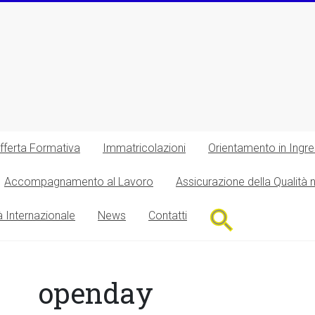
fferta Formativa
Immatricolazioni
Orientamento in Ingr
Accompagnamento al Lavoro
Assicurazione della Qualità 
Search
à Internazionale
News
Contatti
for:
Search Button
openday