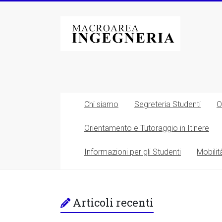
Vai
al
Macroarea
contenuto
di
Ingegneria
–
Università
Chi siamo
Segreteria Studenti
O
degli
Orientamento e Tutoraggio in Itinere
Studi
Informazioni per gli Studenti
Mobilit
di
Roma
Tor
Articoli recenti