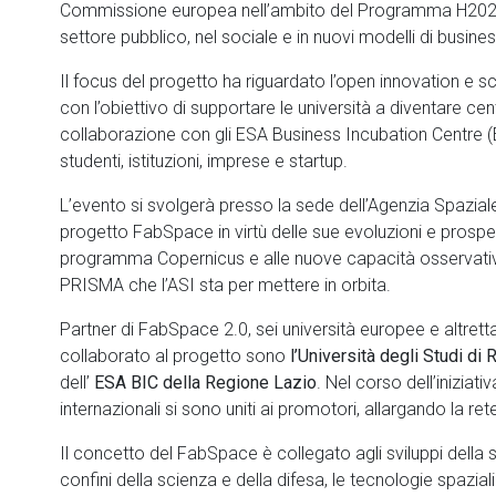
Commissione europea nell’ambito del Programma H2020, 
settore pubblico, nel sociale e in nuovi modelli di busines
Il focus del progetto ha riguardato l’open innovation e sci
con l’obiettivo di supportare le università a diventare ce
collaborazione con gli ESA Business Incubation Centre (ES
studenti, istituzioni, imprese e startup.
L’evento si svolgerà presso la sede dell’Agenzia Spaziale 
progetto FabSpace in virtù delle sue evoluzioni e prospett
programma Copernicus e alle nuove capacità osservative 
PRISMA che l’ASI sta per mettere in orbita.
Partner di FabSpace 2.0, sei università europee e altretta
collaborato al progetto sono
l’Università degli Studi d
dell’
ESA BIC della Regione Lazio
. Nel corso dell’iniziativ
internazionali si sono uniti ai promotori, allargando la r
Il concetto del FabSpace è collegato agli sviluppi della
confini della scienza e della difesa, le tecnologie spazia