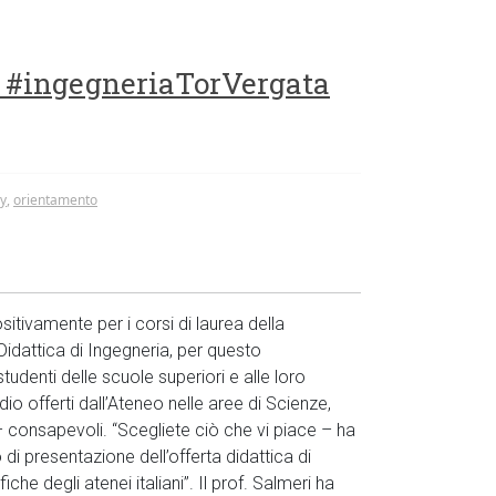
a #ingegneriaTorVergata
y
,
orientamento
itivamente per i corsi di laurea della
 Didattica di Ingegneria, per questo
udenti delle scuole superiori e alle loro
io offerti dall’Ateneo nelle aree di Scienze,
– consapevoli. “Scegliete ciò che vi piace – ha
o di presentazione dell’offerta didattica di
iche degli atenei italiani”. Il prof. Salmeri ha