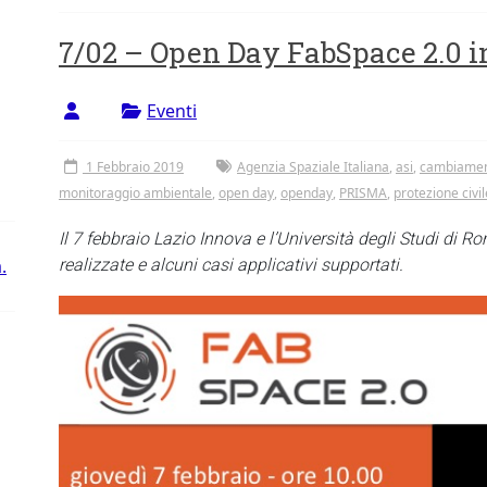
7/02 – Open Day FabSpace 2.0 i
Eventi
1 Febbraio 2019
Agenzia Spaziale Italiana
,
asi
,
cambiament
monitoraggio ambientale
,
open day
,
openday
,
PRISMA
,
protezione civil
Il 7 febbraio Lazio Innova e l’Università degli Studi di R
.
realizzate e alcuni casi applicativi supportati.