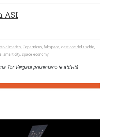
n ASI
o climatico
,
Copernicus
,
fabspace
,
gestione del rischio
,
e
,
smart city
,
space economy
oma Tor Vergata presentano le attività