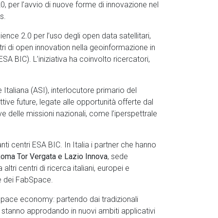
per l’avvio di nuove forme di innovazione nel
s.
ence 2.0 per l’uso degli open data satellitari,
ntri di open innovation nella geoinformazione in
A BIC). L’iniziativa ha coinvolto ricercatori,
Italiana (ASI), interlocutore primario del
ive future, legate alle opportunità offerte dal
delle missioni nazionali, come l’iperspettrale
nti centri ESA BIC. In Italia i partner che hanno
i Roma Tor Vergata e Lazio Innova
, sede
a altri centri di ricerca italiani, europei e
ete dei FabSpace.
 space economy: partendo dai tradizionali
li stanno approdando in nuovi ambiti applicativi