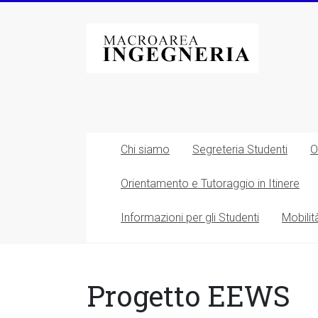
Vai
al
Macroarea
contenuto
di
Ingegneria
–
Università
Chi siamo
Segreteria Studenti
O
degli
Orientamento e Tutoraggio in Itinere
Studi
Informazioni per gli Studenti
Mobilit
di
Roma
Tor
Progetto EEWS