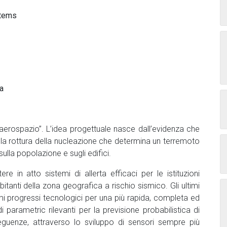
stems
a
“aerospazio”. L’idea progettuale nasce dall’evidenza che
la rottura della nucleazione che determina un terremoto
ulla popolazione e sugli edifici.
re in atto sistemi di allerta efficaci per le istituzioni
abitanti della zona geografica a rischio sismico. Gli ultimi
mi progressi tecnologici per una più rapida, completa ed
i parametric rilevanti per la previsione probabilistica di
uenze, attraverso lo sviluppo di sensori sempre più