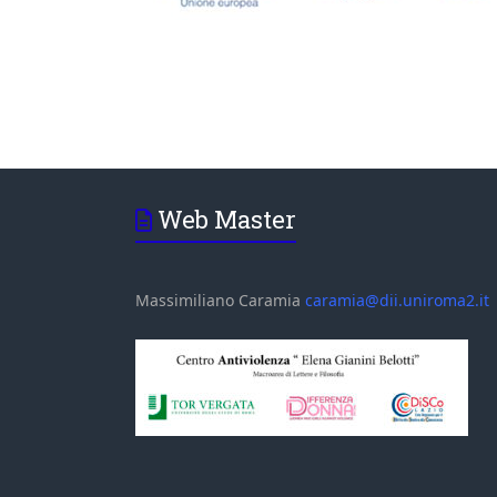
Web Master
Massimiliano Caramia
caramia@dii.uniroma2.it